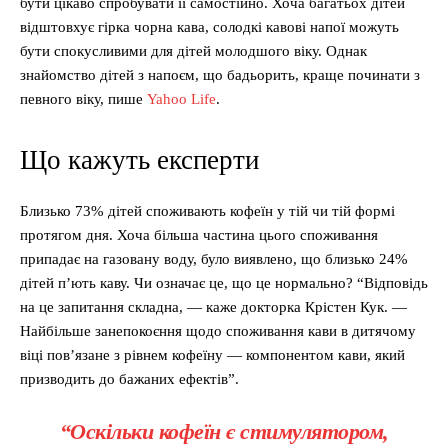
бути цікаво спробувати її самостійно. Хоча багатьох дітей
відштовхує гірка чорна кава, солодкі кавові напої можуть
бути спокусливими для дітей молодшого віку. Однак
знайомство дітей з напоєм, що бадьорить, краще починати з
певного віку, пише
Yahoo Life
.
Що кажуть експерти
Близько 73% дітей споживають кофеїн у тій чи тій формі
протягом дня. Хоча більша частина цього споживання
припадає на газовану воду, було виявлено, що близько 24%
дітей п’ють каву. Чи означає це, що це нормально? “Відповідь
на це запитання складна, — каже докторка Крістен Кук. —
Найбільше занепокоєння щодо споживання кави в дитячому
віці пов’язане з рівнем кофеїну — компонентом кави, який
призводить до бажаних ефектів”.
“Оскільки кофеїн є стимулятором,