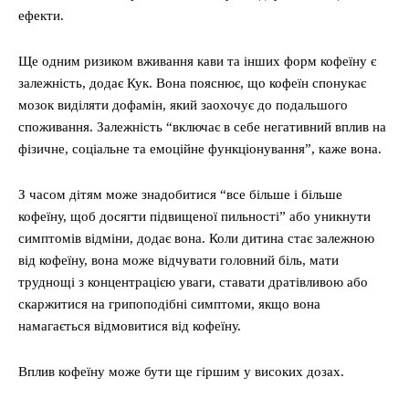
ефекти.
Ще одним ризиком вживання кави та інших форм кофеїну є
залежність, додає Кук. Вона пояснює, що кофеїн спонукає
мозок виділяти дофамін, який заохочує до подальшого
споживання. Залежність “включає в себе негативний вплив на
фізичне, соціальне та емоційне функціонування”, каже вона.
З часом дітям може знадобитися “все більше і більше
кофеїну, щоб досягти підвищеної пильності” або уникнути
симптомів відміни, додає вона. Коли дитина стає залежною
від кофеїну, вона може відчувати головний біль, мати
труднощі з концентрацією уваги, ставати дратівливою або
скаржитися на грипоподібні симптоми, якщо вона
намагається відмовитися від кофеїну.
Вплив кофеїну може бути ще гіршим у високих дозах.