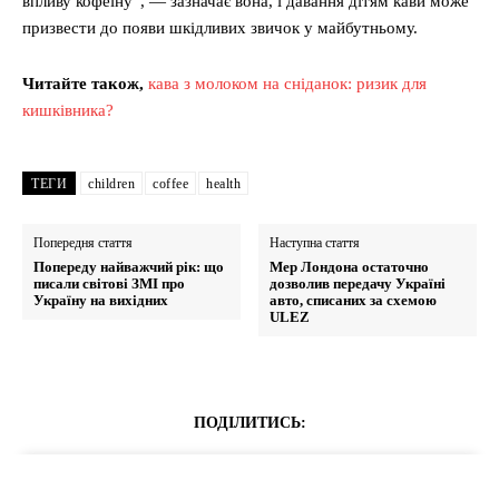
впливу кофеїну”, — зазначає вона, і давання дітям кави може
призвести до появи шкідливих звичок у майбутньому.
Читайте також,
кава з молоком на сніданок: ризик для
кишківника?
ТЕГИ
children
coffee
health
Попередня стаття
Наступна стаття
Попереду найважчий рік: що
Мер Лондона остаточно
писали світові ЗМІ про
дозволив передачу Україні
Україну на вихідних
авто, списаних за схемою
ULEZ
ПОДІЛИТИСЬ: