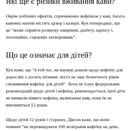
Які ще є ризики вживання кави?
Окрім побічних ефектів, спричинених кофеїном у каві, багато
кавових напоїв містять цукор і калорії. Кук попереджає, що
це “може сприяти розвитку ожиріння, діабету, карієсу і,
потенційно, серцевих захворювань”.
Що це означає для дітей?
Кук каже, що “в той час, як наукові докази щодо кофеїну для
дорослих є досить чіткими, ніхто не знає безпечного рівня
споживання кофеїну для дітей”. Хоча не існує федеральних
рекомендацій щодо дітей і кофеїну, рекомендується, щоб діти
не вживали ніякого кофеїну, включаючи каву, поки їм не
виповниться 12 років.
Щодо дітей 12 років і старших, Діксон каже, що вони
повинні “не перевищувати 100 міліграмів кофеїну на день,