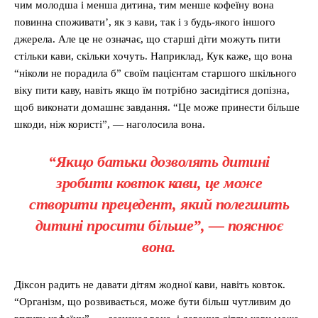
чим молодша і менша дитина, тим менше кофеїну вона
повинна споживати’, як з кави, так і з будь-якого іншого
джерела. Але це не означає, що старші діти можуть пити
стільки кави, скільки хочуть. Наприклад, Кук каже, що вона
“ніколи не порадила б” своїм пацієнтам старшого шкільного
віку пити каву, навіть якщо їм потрібно засидітися допізна,
щоб виконати домашнє завдання. “Це може принести більше
шкоди, ніж користі”, — наголосила вона.
“Якщо батьки дозволять дитині
зробити ковток кави, це може
створити прецедент, який полегшить
дитині просити більше”, — пояснює
вона.
Діксон радить не давати дітям жодної кави, навіть ковток.
“Організм, що розвивається, може бути більш чутливим до