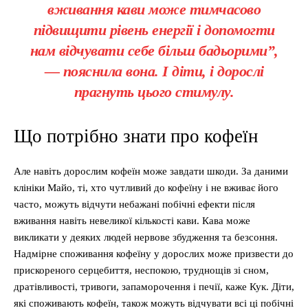
вживання кави може тимчасово
підвищити рівень енергії і допомогти
нам відчувати себе більш бадьорими”,
— пояснила вона. І діти, і дорослі
прагнуть цього стимулу.
Що потрібно знати про кофеїн
Але навіть дорослим кофеїн може завдати шкоди. За даними
клініки Майо, ті, хто чутливий до кофеїну і не вживає його
часто, можуть відчути небажані побічні ефекти після
вживання навіть невеликої кількості кави. Кава може
викликати у деяких людей нервове збудження та безсоння.
Надмірне споживання кофеїну у дорослих може призвести до
прискореного серцебиття, неспокою, труднощів зі сном,
дратівливості, тривоги, запаморочення і печії, каже Кук. Діти,
які споживають кофеїн, також можуть відчувати всі ці побічні