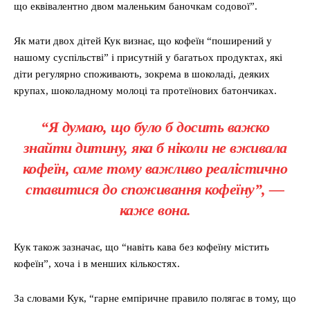
що еквівалентно двом маленьким баночкам содової”.
Як мати двох дітей Кук визнає, що кофеїн “поширений у
нашому суспільстві” і присутній у багатьох продуктах, які
діти регулярно споживають, зокрема в шоколаді, деяких
крупах, шоколадному молоці та протеїнових батончиках.
“Я думаю, що було б досить важко
знайти дитину, яка б ніколи не вживала
кофеїн, саме тому важливо реалістично
ставитися до споживання кофеїну”, —
каже вона.
Кук також зазначає, що “навіть кава без кофеїну містить
кофеїн”, хоча і в менших кількостях.
За словами Кук, “гарне емпіричне правило полягає в тому, що