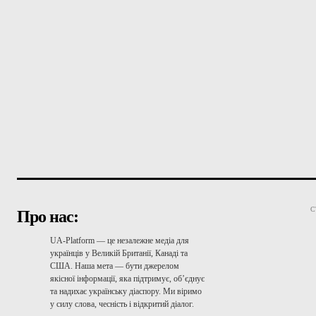
С
Про нас:
UA-Platform — це незалежне медіа для
українців у Великій Британії, Канаді та
США. Наша мета — бути джерелом
якісної інформації, яка підтримує, об’єднує
та надихає українську діаспору. Ми віримо
у силу слова, чесність і відкритий діалог.