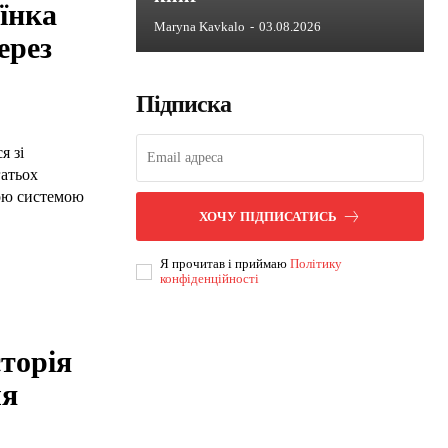
аїнка
Maryna Kavkalo
-
03.08.2026
ерез
Підписка
я зі
гатьох
ою системою
ХОЧУ ПІДПИСАТИСЬ
Я прочитав і приймаю
Політику
конфіденційності
торія
ля