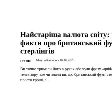
Найстаріша валюта світу: 
факти про британський ф
стерлінгів
Maryna Kavkalo
-
04.07.2026
ГРОШІ
Ви точно тримали його в руках або чули фразу «quid
телевізору, але чи знали ви, що британський фунт сте
просто гроші, а...