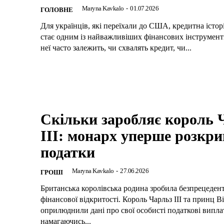
Maryna Kavkalo
-
01.07.2026
ГОЛОВНЕ
Для українців, які переїхали до США, кредитна істо
стає одним із найважливіших фінансових інструменті
неї часто залежить, чи схвалять кредит, чи...
Скільки заробляє король 
III: монарх уперше розкри
податки
Maryna Kavkalo
-
27.06.2026
ГРОШІ
Британська королівська родина зробила безпрецеден
фінансової відкритості. Король Чарльз III та принц 
оприлюднили дані про свої особисті податкові випла
намагаючись...