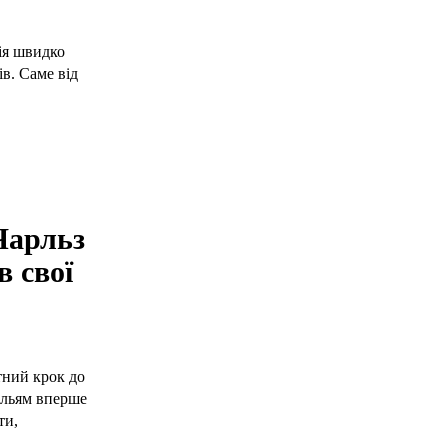
рія швидко
в. Саме від
Чарльз
в свої
тний крок до
Вільям вперше
ти,