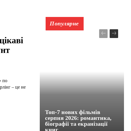
Популярне
цікаві
унт
» по
рлінг – це не
Топ-7 нових фільмів
серпня 2026: романтика,
біографії та екранізації
книг