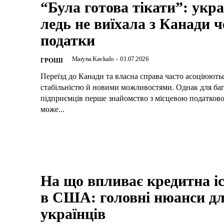
“Була готова тікати”: укр
ледь не виїхала з Канади ч
податки
Maryna Kavkalo
-
01.07.2026
ГРОШІ
Переїзд до Канади та власна справа часто асоціюютьс
стабільністю й новими можливостями. Однак для ба
підприємців перше знайомство з місцевою податков
може...
На що впливає кредитна іс
в США: головні нюанси д
українців