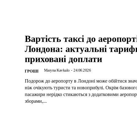
Вартість таксі до аеропорт
Лондона: актуальні тариф
приховані доплати
Maryna Kavkalo
-
24.06.2026
ГРОШІ
Подорож до аеропорту в Лондоні може обійтися знач
ніж очікують туристи та новоприбулі. Окрім базовог
пасажири нерідко стикаються з додатковими аеропо
зборами,...