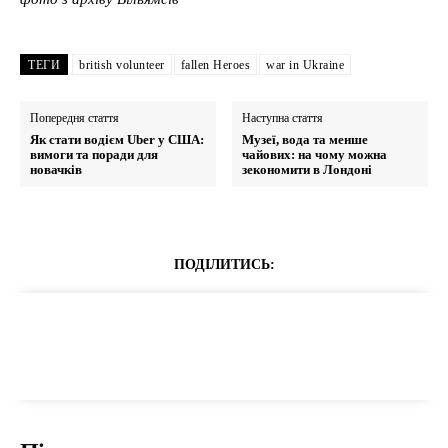
ТЕГИ
british volunteer
fallen Heroes
war in Ukraine
Попередня стаття
Наступна стаття
Як стати водієм Uber у США:
Музеї, вода та менше
вимоги та поради для
чайових: на чому можна
новачків
зекономити в Лондоні
ПОДІЛИТИСЬ: