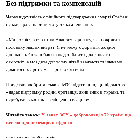
Без підтримки та компенсацій
Через відсутність офіційного підтвердження смерті Стефані
не має права на допомогу чи компенсацію.
«Ми повністю втратили Аланову зарплату, яка покривала
половину наших витрат. Я не можу оформити жодної
допомоги, бо заробляю занадто багато для виплат на
самотніх, а мої двоє дорослих дітей вважаються членами
домогосподарства», — розповіла вона.
Представник британського МЗС підтвердив, що відомство
«надає підтримку родині британця, який зник в Україні, та
перебуває в контакті з місцевою владою».
Читайте також:
У лавах ЗСУ – добровольці з 72 країн: що
відомо про іноземців на фронті
фото з архіву Вільямсів