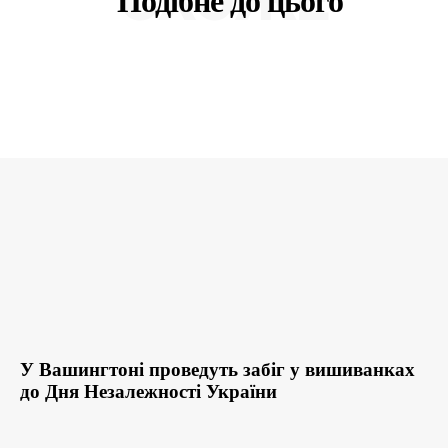
Подібне до цього
У Вашингтоні проведуть забіг у вишиванках
до Дня Незалежності України