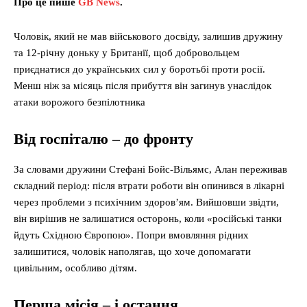
Про це пише
GB News
.
Чоловік, який не мав військового досвіду, залишив дружину
та 12-річну доньку у Британії, щоб добровольцем
приєднатися до українських сил у боротьбі проти росії.
Менш ніж за місяць після прибуття він загинув унаслідок
атаки ворожого безпілотника
Від госпіталю – до фронту
За словами дружини Стефані Бойс-Вільямс, Алан переживав
складний період: після втрати роботи він опинився в лікарні
через проблеми з психічним здоров’ям. Вийшовши звідти,
він вирішив не залишатися осторонь, коли «російські танки
йдуть Східною Європою». Попри вмовляння рідних
залишитися, чоловік наполягав, що хоче допомагати
цивільним, особливо дітям.
Перша місія – і остання