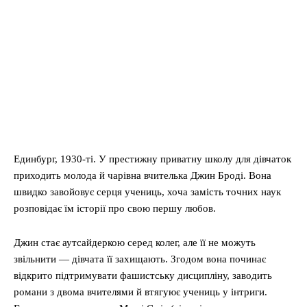
Единбург, 1930-ті. У престижну приватну школу для дівчаток
приходить молода й чарівна вчителька Джин Броді. Вона
швидко завойовує серця учениць, хоча замість точних наук
розповідає їм історії про свою першу любов.
Джин стає аутсайдеркою серед колег, але її не можуть
звільнити — дівчата її захищають. Згодом вона починає
відкрито підтримувати фашистську дисципліну, заводить
романи з двома вчителями й втягуює учениць у інтриги.