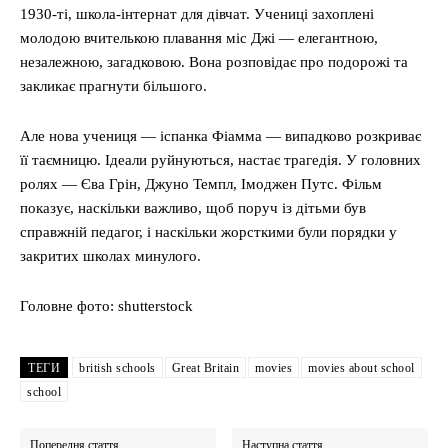
1930-ті, школа-інтернат для дівчат. Учениці захоплені
молодою вчителькою плавання міс Джі — елегантною,
незалежною, загадковою. Вона розповідає про подорожі та
закликає прагнути більшого.
Але нова учениця — іспанка Фіамма — випадково розкриває
її таємницю. Ідеали руйнуються, настає трагедія. У головних
ролях — Єва Грін, Джуно Темпл, Імоджен Путс. Фільм
показує, наскільки важливо, щоб поруч із дітьми був
справжній педагог, і наскільки жорсткими були порядки у
закритих школах минулого.
Головне фото: shutterstock
ТЕГИ
british schools
Great Britain
movies
movies about school
school
Попередня стаття
Наступна стаття