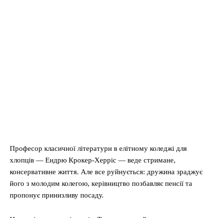
Професор класичної літератури в елітному коледжі для
хлопців — Ендрю Крокер-Херріс — веде стримане,
консервативне життя. Але все руйнується: дружина зраджує
його з молодим колегою, керівництво позбавляє пенсії та
пропонує принизливу посаду.