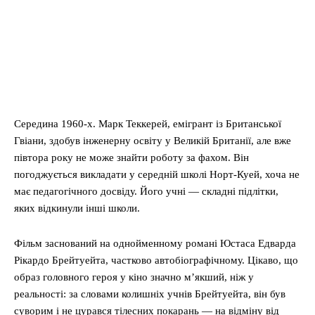
Середина 1960-х. Марк Теккерей, емігрант із Британської
Гвіани, здобув інженерну освіту у Великій Британії, але вже
півтора року не може знайти роботу за фахом. Він
погоджується викладати у середній школі Норт-Куей, хоча не
має педагогічного досвіду. Його учні — складні підлітки,
яких відкинули інші школи.
Фільм заснований на однойменному романі Юстаса Едварда
Рікардо Брейтуейта, частково автобіографічному. Цікаво, що
образ головного героя у кіно значно м’якший, ніж у
реальності: за словами колишніх учнів Брейтуейта, він був
суворим і не цурався тілесних покарань — на відміну від