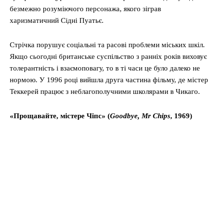
безмежно розуміючого персонажа, якого зіграв
харизматичний Сідні Пуатьє.
Стрічка порушує соціальні та расові проблеми міських шкіл.
Якщо сьогодні британське суспільство з ранніх років виховує
толерантність і взаємоповагу, то в ті часи це було далеко не
нормою. У 1996 році вийшла друга частина фільму, де містер
Теккерей працює з неблагополучними школярами в Чикаго.
«Прощавайте, містере Чіпс» (
Goodbye, Mr Chips
, 1969)