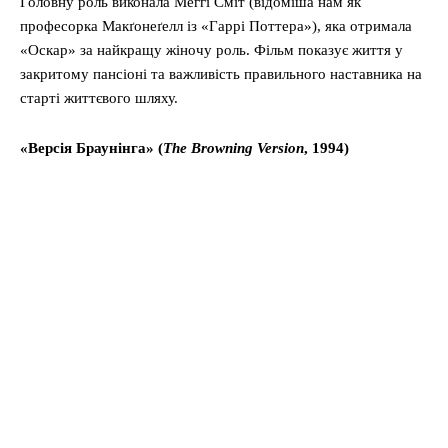
Головну роль виконала Меггі Сміт (відоміша нам як
професорка Макґонеґелл із «Гаррі Поттера»), яка отримала
«Оскар» за найкращу жіночу роль. Фільм показує життя у
закритому пансіоні та важливість правильного наставника на
старті життєвого шляху.
«Версія Браунінга» (
The Browning Version
, 1994)