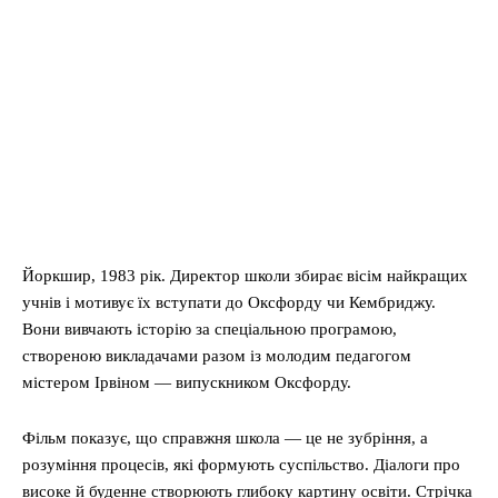
Йоркшир, 1983 рік. Директор школи збирає вісім найкращих
учнів і мотивує їх вступати до Оксфорду чи Кембриджу.
Вони вивчають історію за спеціальною програмою,
створеною викладачами разом із молодим педагогом
містером Ірвіном — випускником Оксфорду.
Фільм показує, що справжня школа — це не зубріння, а
розуміння процесів, які формують суспільство. Діалоги про
високе й буденне створюють глибоку картину освіти. Стрічка