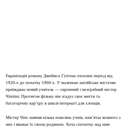
Екранізація роману Джеймса Гілтона охоплює період від
1920-х до початку 1960-х. У маленьке англійське містечко
приїжджає новий учитель — скромний і незграбний містер
Чіппінг. Протягом фільму він згадує своє життя та
багаторічну кар’єру в школі-інтернаті для хлопців.
Містер Чіпс навчив кілька поколінь учнів, пам’ятає кожного з
них і вважає їх своєю родиною. Хоча спочатку над ним