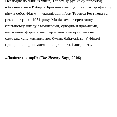
Несподівано один із учнів, Таплоу, дарує йому переклад
«Агамемнона» Роберта Браунінга — і це повертає професору
віру в себе. Фільм — екранізація п’єси Теренса Реттігена та
ремейк стрічки 1951 року. Ми бачимо стереотипну
британську школу з молитвами, суворими правилами,
незручною формою — і серйознішими проблемами:
самозакохане керівництво, булінг, байдужість. У фіналі —
прощання, переосмислення, вдячність і людяність.
«Любителі історії» (
The History Boys
, 2006)