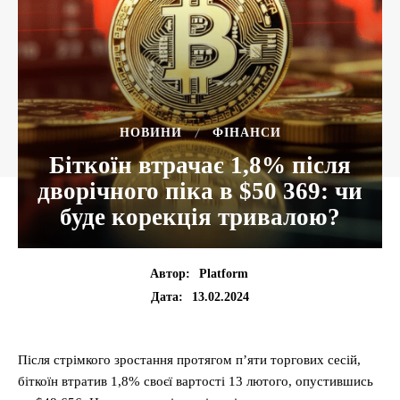
НОВИНИ
ФІНАНСИ
Біткоїн втрачає 1,8% після
дворічного піка в $50 369: чи
буде корекція тривалою?
Автор:
Platform
13.02.2024
Дата:
Після стрімкого зростання протягом п’яти торгових сесій,
біткоїн втратив 1,8% своєї вартості 13 лютого, опустившись