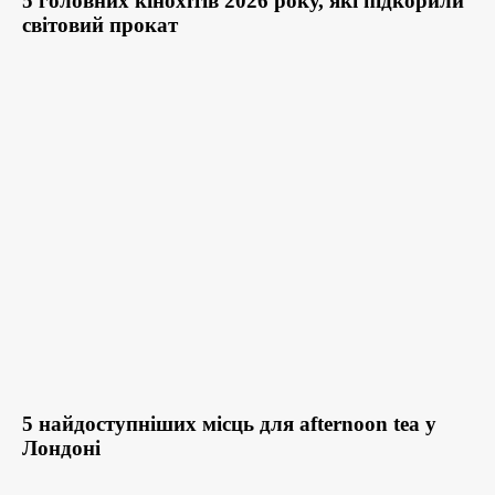
5 головних кінохітів 2026 року, які підкорили
світовий прокат
5 найдоступніших місць для afternoon tea у
Лондоні