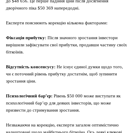
до $48 656. Це перше падіння ціни після досягнення
дворічного піка $50 369 напередодні.
Експерти пояснюють корекцію кількома факторами:
Фіксація прибутку:
Після значного зростання інвестори
вирішили зафіксувати свої прибутки, продавши частину своїх
біткоїнів.
Відсутність консенсусу:
Не існує єдиної думки щодо того,
чи є поточний рівень прибутку достатнім, щоб зупинити
зростання ціни.
Психологічний бар’єр:
Рівень $50 000 може виступати як
психологічний бар’єр для деяких інвесторів, що може
призвести до стримування зростання.
Незважаючи на корекцію, експерти загалом оптимістично
налаштовані щодо майбутнього біткоїна. Ось деякі ключові