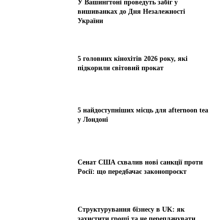
У Вашингтоні проведуть забіг у
вишиванках до Дня Незалежності
України
5 головних кінохітів 2026 року, які
підкорили світовий прокат
5 найдоступніших місць для afternoon tea
у Лондоні
Сенат США схвалив нові санкції проти
Росії: що передбачає законопроєкт
Структурування бізнесу в UK: як
захистити гроші та не переплачувати