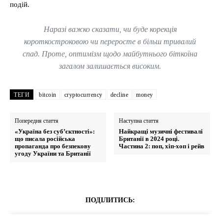
подій.
Наразі важко сказати, чи буде корекція
короткостроковою чи переросте в більш тривалий
спад. Проте, оптимізм щодо майбутнього біткоїна
загалом залишається високим.
ТЕГИ
bitcoin
cryptocurrency
decline
money
Попередня стаття
Наступна стаття
«Україна без суб’єктності»:
Найкращі музичні фестивалі
що писала російська
Британії в 2024 році.
пропаганда про безпекову
Частина 2: поп, хіп-хоп і рейв
угоду України та Британії
ПОДІЛИТИСЬ: