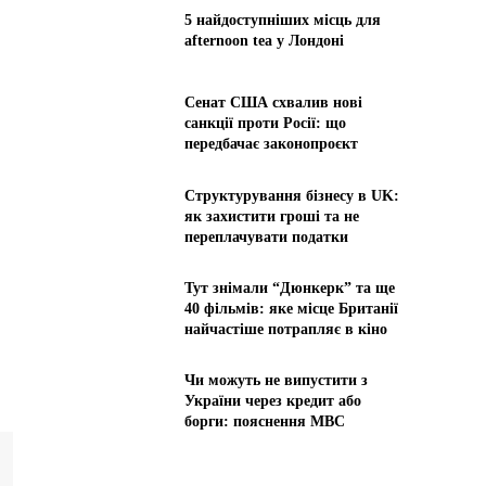
5 найдоступніших місць для
afternoon tea у Лондоні
Сенат США схвалив нові
санкції проти Росії: що
передбачає законопроєкт
Структурування бізнесу в UK:
як захистити гроші та не
переплачувати податки
Тут знімали “Дюнкерк” та ще
40 фільмів: яке місце Британії
найчастіше потрапляє в кіно
Чи можуть не випустити з
України через кредит або
борги: пояснення МВС