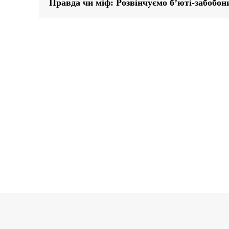
Правда чи міф: Розвінчуємо б’юті-забобон