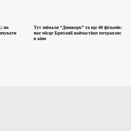
: як
Тут знімали “Дюнкерк” та ще 40 фільмів:
лачувати
яке місце Британії найчастіше потрапляє
в кіно