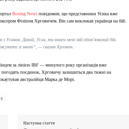
портал
Boxing News
повідомив, що представники Усика вже
оксером Філіпом Хрговичем. Він сам викликав українця на бій.
з Усиком. Давай, Усик, ти винен мені мій обов’язковий бій.
ксувати зі мною”, — сказав Хргович.
аїнцем за лінією IBF — минулого року організація вже
и погодять поєдинок, Хрговичу залишиться два тижні на
 нокаутував австралійця Марка де Морі.
ry
Наступна стаття