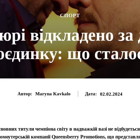
CПОРТ
юрі відкладено за 
оєдинку: що стало
Автор:
Maryna Kavkalo
Дата:
02.02.2024
новних титули чемпіона світу в надважкій вазі не відбудеться
омоутерській компанії Queensberry Promotions, що представл