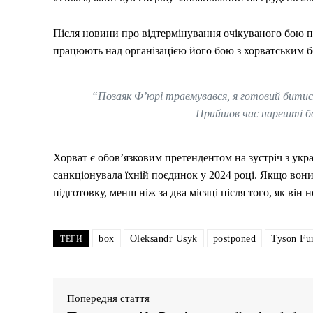
Після новини про відтермінування очікуваного бою 
працюють над організацією його бою з хорватським б
“Позаяк Ф’юрі травмувався, я готовий битися 
Прийшов час нарешті бо
Хорват є обов’язковим претендентом на зустріч з укр
санкціонувала їхній поєдинок у 2024 році. Якщо вон
підготовку, менш ніж за два місяці після того, як він
box
Oleksandr Usyk
postponed
Tyson Fu
ТЕГИ
Попередня стаття