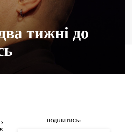
два тижні до
сь
ПОДІЛИТИСЬ:
 у
яє