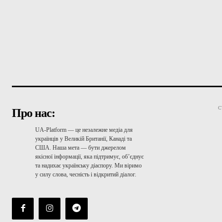
С
Про нас:
UA-Platform — це незалежне медіа для
українців у Великій Британії, Канаді та
США. Наша мета — бути джерелом
якісної інформації, яка підтримує, об’єднує
та надихає українську діаспору. Ми віримо
у силу слова, чесність і відкритий діалог.