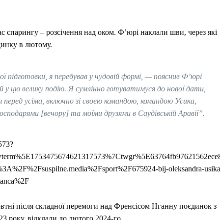
с спарингу – розсічення над оком. Ф’юрі наклали шви, через які
динку в лютому.
ї підготовки, я перебував у чудовій формі, — пояснив Ф’юрі
ний у цю велику подію. Я сумлінно готуватимуся до нової дати,
 перед усіма, включно зі своєю командою, командою Усика,
осподарями [вечору] та моїми друзями в Саудівській Аравії”.
573?
wterm%5E1753475674621317573%7Ctwgr%5E63764fb97621562ece
3A%2F%2Fsuspilne.media%2Fsport%2F675924-bij-oleksandra-usika
itanca%2F
овтні після складної перемоги над Френсісом Нганну поєдинок з
3 року, відклали до лютого 2024-го.