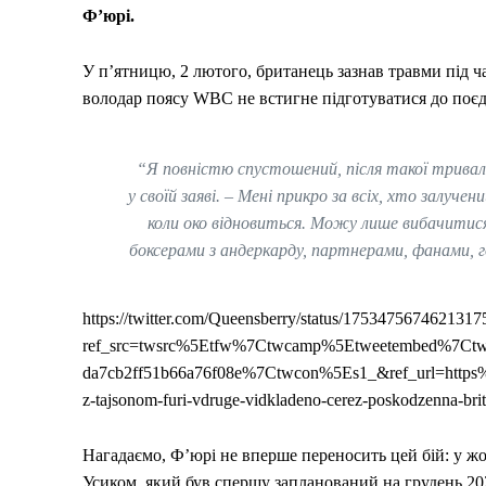
Ф’юрі.
У п’ятницю, 2 лютого, британець зазнав травми під ча
володар поясу WBC не встигне підготуватися до поє
“Я повністю спустошений, після такої тривало
у своїй заяві. – Мені прикро за всіх, хто залуче
коли око відновиться. Можу лише вибачитися
боксерами з андеркарду, партнерами, фанами, г
https://twitter.com/Queensberry/status/1753475674621317
ref_src=twsrc%5Etfw%7Ctwcamp%5Etweetembed%7Ct
da7cb2ff51b66a76f08e%7Ctwcon%5Es1_&ref_url=https%
z-tajsonom-furi-vdruge-vidkladeno-cerez-poskodzenna-br
Нагадаємо, Ф’юрі не вперше переносить цей бій: у ж
Усиком, який був спершу запланований на грудень 202