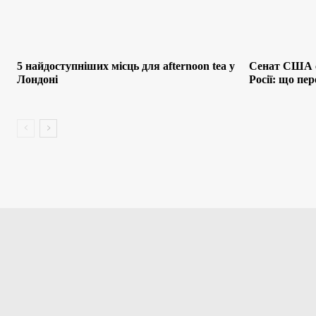
5 найдоступніших місць для afternoon tea у
Сенат США с
Лондоні
Росії: що пе