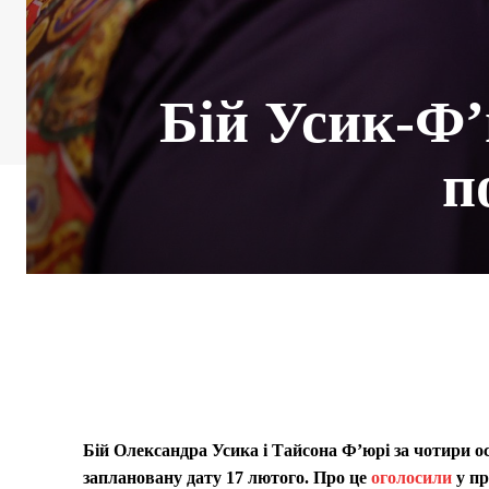
Бій Усик-Ф’
п
Бій Олександра Усика і Тайсона Ф’юрі за чотири ос
заплановану дату 17 лютого. Про це
оголосили
у пр