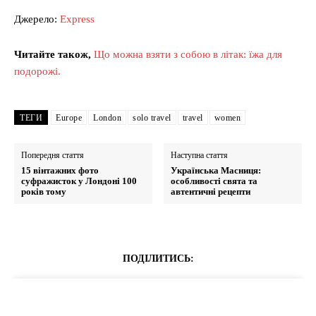
Джерело:
Express
Читайте також,
Що можна взяти з собою в літак: їжа для
подорожі.
ТЕГИ
Europe
London
solo travel
travel
women
Попередня стаття
Наступна стаття
15 вінтажних фото
Українська Масниця:
суфражисток у Лондоні 100
особливості свята та
років тому
автентичні рецепти
ПОДІЛИТИСЬ: