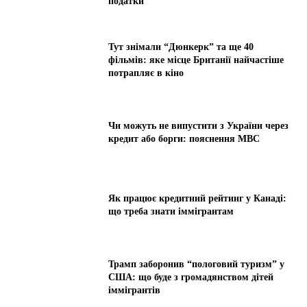
податки
Тут знімали “Дюнкерк” та ще 40
фільмів: яке місце Британії найчастіше
потрапляє в кіно
Чи можуть не випустити з України через
кредит або борги: пояснення МВС
Як працює кредитний рейтинг у Канаді:
що треба знати іммігрантам
Трамп заборонив “пологовий туризм” у
США: що буде з громадянством дітей
іммігрантів