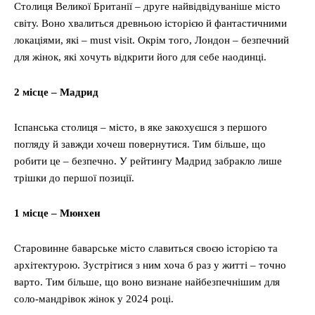
Столиця Великої Британії – друге найвідвідуваніше місто
світу. Воно хвалиться древньою історією й фантастичними
локаціями, які – must visit. Окрім того, Лондон – безпечний
для жінок, які хочуть відкрити його для себе наодинці.
2 місце – Мадрид
Іспанська столиця – місто, в яке закохуєшся з першого
погляду й завжди хочеш повернутися. Тим більше, що
робити це – безпечно. У рейтингу Мадрид забракло лише
трішки до першої позиції.
1 місце – Мюнхен
Старовинне баварське місто славиться своєю історією та
архітектурою. Зустрітися з ним хоча б раз у житті – точно
варто. Тим більше, що воно визнане найбезпечнішим для
соло-мандрівок жінок у 2024 році.