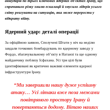
авіаударів по трьох ключових ядерних об’єктах Ірану, що
спричинило різку хвилю ескалації й змусило лідерів усього
світу реагувати на ситуацію, яка може перерости у
відкриту війну.
Ядерний удар: деталі операції
За офіційною заявою, Сполучені Штати у ніч на неділю
завдали точкових бомбардувань по ядерному заводу у
Фордо, збагачувальному об’єкту в Натанзі та ще одному
майданчику поблизу Ісфахана. Усі три цілі були
ідентифіковані як критично важливі елементи ядерної
інфраструктури Ірану.
“Ми завершили нашу дуже успішну
атаку… Усі літаки вже поза межами
повітряного простору Ірану й
повертаються додому. Вітаю наших