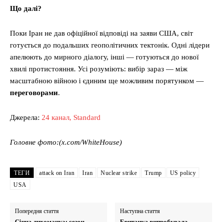
Що далі?
Поки Іран не дав офіційної відповіді на заяви США, світ
готується до подальших геополітичних тектонік. Одні лідери
апелюють до мирного діалогу, інші — готуються до нової
хвилі протистояння. Усі розуміють: вибір зараз — між
масштабною війною і єдиним ще можливим порятунком —
переговорами
.
Джерела:
24 канал,
Standard
Головне фото:(x.com/WhiteHouse)
ТЕГИ
attack on Iran
Iran
Nuclear strike
Trump
US policy
USA
Попередня стаття
Наступна стаття
Сінна лихоманка: сезон
Британка випробувала