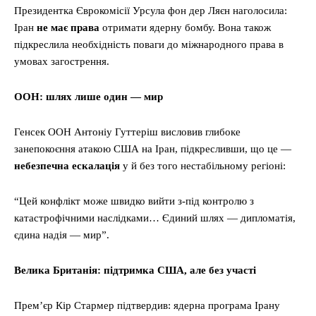
Президентка Єврокомісії Урсула фон дер Ляєн наголосила:
Іран
не має права
отримати ядерну бомбу. Вона також
підкреслила необхідність поваги до міжнародного права в
умовах загострення.
ООН: шлях лише один — мир
Генсек ООН Антоніу Гуттеріш висловив глибоке
занепокоєння атакою США на Іран, підкресливши, що це —
небезпечна ескалація
у й без того нестабільному регіоні:
“Цей конфлікт може швидко вийти з-під контролю з
катастрофічними наслідками… Єдиний шлях — дипломатія,
єдина надія — мир”.
Велика Британія: підтримка США, але без участі
Прем’єр Кір Стармер підтвердив: ядерна програма Ірану