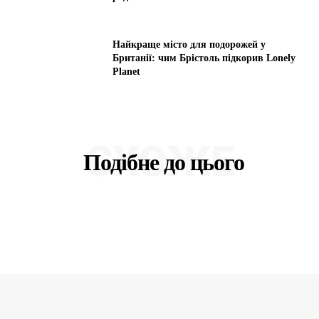
Найкраще місто для подорожей у
Британії: чим Брістоль підкорив Lonely
Planet
СХОЖЕ
Подібне до цього