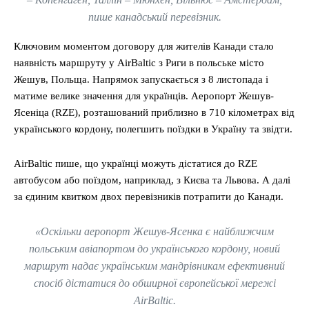
пише канадський перевізник.
Ключовим моментом договору для жителів Канади стало
наявність маршруту у AirBaltic з Риги в польське місто
Жешув, Польща. Напрямок запускається з 8 листопада і
матиме велике значення для українців. Аеропорт Жешув-
Ясеніца (RZE), розташований приблизно в 710 кілометрах від
українського кордону, полегшить поїздки в Україну та звідти.
AirBaltic пише, що українці можуть дістатися до RZE
автобусом або поїздом, наприклад, з Києва та Львова. А далі
за єдиним квитком двох перевізників потрапити до Канади.
«Оскільки аеропорт Жешув-Ясенка є найближчим
польським авіапортом до українського кордону, новий
маршрут надає українським мандрівникам ефективний
спосіб дістатися до обширної європейської мережі
AirBaltic.