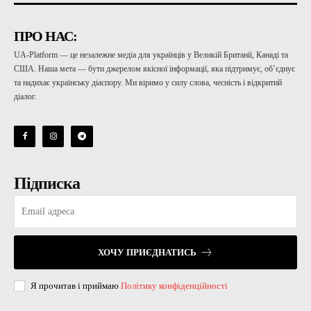
ПРО НАС:
UA-Platform — це незалежне медіа для українців у Великій Британії, Канаді та
США. Наша мета — бути джерелом якісної інформації, яка підтримує, об’єднує
та надихає українську діаспору. Ми віримо у силу слова, чесність і відкритий
діалог.
Підписка
ХОЧУ ПРИЄДНАТИСЬ
Я прочитав і приймаю
Політику конфіденційності