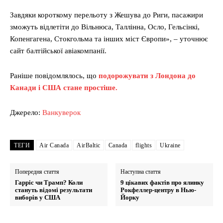
Завдяки короткому перельоту з Жешува до Риги, пасажири
зможуть відлетіти до Вільнюса, Таллінна, Осло, Гельсінкі,
Копенгагена, Стокгольма та інших міст Європи», – уточнює
сайт балтійської авіакомпанії.
Раніше повідомлялось, що
подорожувати з Лондона до
Канади і США стане простіше.
Джерело:
Ванкуверок
ТЕГИ
Air Canada
AirBaltic
Canada
flights
Ukraine
Попередня стаття
Наступна стаття
Гарріс чи Трамп? Коли
9 цікавих фактів про ялинку
стануть відомі результати
Рокфеллер-центру в Нью-
виборів у США
Йорку