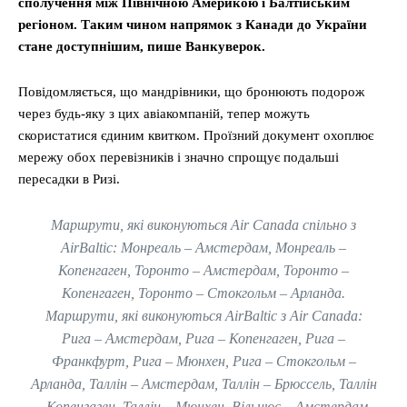
сполучення між Північною Америкою і Балтійським
регіоном. Таким чином напрямок з Канади до України
стане доступнішим, пише Ванкуверок.
Повідомляється, що мандрівники, що бронюють подорож
через будь-яку з цих авіакомпаній, тепер можуть
скористатися єдиним квитком. Проїзний документ охоплює
мережу обох перевізників і значно спрощує подальші
пересадки в Ризі.
Маршрути, які виконуються Air Canada спільно з
AirBaltic: Монреаль – Амстердам, Монреаль –
Копенгаген, Торонто – Амстердам, Торонто –
Копенгаген, Торонто – Стокгольм – Арланда.
Маршрути, які виконуються AirBaltic з Air Canada:
Рига – Амстердам, Рига – Копенгаген, Рига –
Франкфурт, Рига – Мюнхен, Рига – Стокгольм –
Арланда, Таллін – Амстердам, Таллін – Брюссель, Таллін
– Копенгаген, Таллін – Мюнхен, Вільнюс – Амстердам,