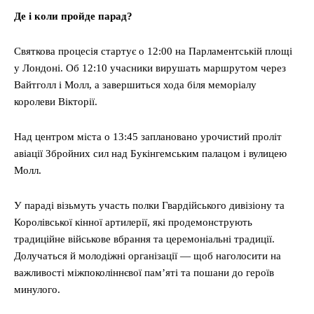
Де і коли пройде парад?
Святкова процесія стартує о 12:00 на Парламентській площі
у Лондоні. Об 12:10 учасники вирушать маршрутом через
Вайтголл і Молл, а завершиться хода біля меморіалу
королеви Вікторії.
Над центром міста о 13:45 заплановано урочистий проліт
авіації Збройних сил над Букінгемським палацом і вулицею
Молл.
У параді візьмуть участь полки Гвардійського дивізіону та
Королівської кінної артилерії, які продемонструють
традиційне військове вбрання та церемоніальні традиції.
Долучаться й молодіжні організації — щоб наголосити на
важливості міжпоколіннєвої пам’яті та пошани до героїв
минулого.