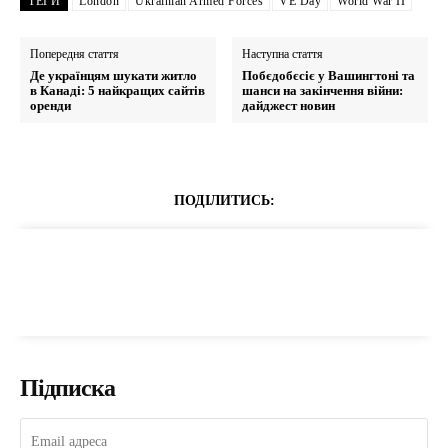
ТЕГИ
London
Ukrainian Armed Forces
VE Day
World War II
Попередня стаття
Наступна стаття
Де українцям шукати житло
Побєдобєсіє у Вашингтоні та
в Канаді: 5 найкращих сайтів
шанси на закінчення війни:
оренди
дайджест новин
ПОДІЛИТИСЬ:
Підписка