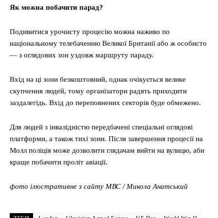
Як
можна
побачити парад
?
Подивитися урочисту процесію можна наживо по
національному телебаченню Великої Британії або ж особисто
— з оглядових зон уздовж маршруту параду.
Вхід на ці зони безкоштовний, однак очікується велике
скупчення людей, тому організатори радять приходити
заздалегідь. Вхід до переповнених секторів буде обмежено.
Для людей з інвалідністю передбачені спеціальні оглядові
платформи, а також тихі зони. Після завершення процесії на
Молл поліція може дозволити глядачам вийти на вулицю, аби
краще побачити проліт авіації.
фото ілюстративне з сайту МВС / Микола Анатський