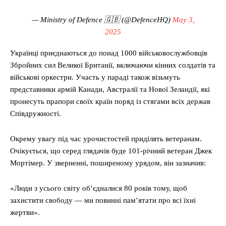
— Ministry of Defence 🇬🇧 (@DefenceHQ)
May 3,
2025
Українці приєднаються до понад 1000 військовослужбовців
Збройних сил Великої Британії, включаючи кінних солдатів та
військові оркестри. Участь у параді також візьмуть
представники армій Канади, Австралії та Нової Зеландії, які
пронесуть прапори своїх країн поряд із стягами всіх держав
Співдружності.
Окрему увагу під час урочистостей приділять ветеранам.
Очікується, що серед глядачів буде 101-річний ветеран Джек
Мортімер. У зверненні, поширеному урядом, він зазначив:
«Люди з усього світу об’єдналися 80 років тому, щоб
захистити свободу — ми повинні пам’ятати про всі їхні
жертви».