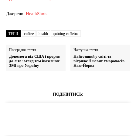
Джерело:
HeathShots
ТЕГИ
coffee
health
quitting caffeine
Попередня стаття
Наступна стаття
Допомога від США і прорив
Найтонший у світі та
до літа: огляд тем іноземних
вітрило: 5 нових хмарочосів
ЗМІ про Україну
Нью-Йорка
ПОДІЛИТИСЬ: