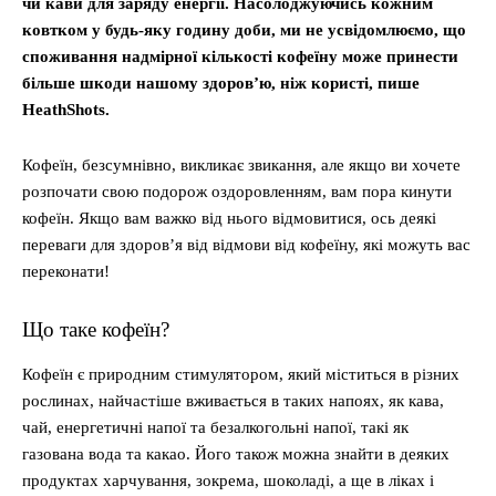
чи кави для заряду енергії. Насолоджуючись кожним
ковтком у будь-яку годину доби, ми не усвідомлюємо, що
споживання надмірної кількості кофеїну може принести
більше шкоди нашому здоров’ю, ніж користі, пише
HeathShots.
Кофеїн, безсумнівно, викликає звикання, але якщо ви хочете
розпочати свою подорож оздоровленням, вам пора кинути
кофеїн. Якщо вам важко від нього відмовитися, ось деякі
переваги для здоров’я від відмови від кофеїну, які можуть вас
переконати!
Що таке кофеїн?
Кофеїн є природним стимулятором, який міститься в різних
рослинах, найчастіше вживається в таких напоях, як кава,
чай, енергетичні напої та безалкогольні напої, такі як
газована вода та какао. Його також можна знайти в деяких
продуктах харчування, зокрема, шоколаді, а ще в ліках і