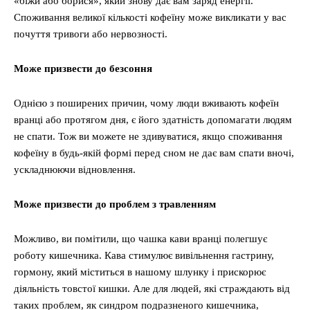
«біжи або борися», який знову дає вам заряд енергії.
Споживання великої кількості кофеїну може викликати у вас
почуття тривоги або нервозності.
Може призвести до безсоння
Однією з поширених причин, чому люди вживають кофеїн
вранці або протягом дня, є його здатність допомагати людям
не спати. Тож ви можете не здивуватися, якщо споживання
кофеїну в будь-якій формі перед сном не дає вам спати вночі,
ускладнюючи відновлення.
Може призвести до проблем з травленням
Можливо, ви помітили, що чашка кави вранці полегшує
роботу кишечника. Кава стимулює вивільнення гастрину,
гормону, який міститься в нашому шлунку і прискорює
діяльність товстої кишки. Але для людей, які страждають від
таких проблем, як синдром подразненого кишечника,