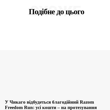
СХОЖЕ
Подібне до цього
У Чикаго відбудеться благодійний Razom
Freedom Run: усі кошти – на протезування