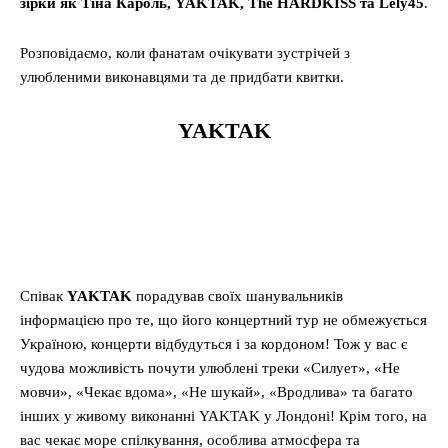
зірки як Тіна Кароль, YAKTAK, The HARDKISS та Lely45
.
Розповідаємо, коли фанатам очікувати зустрічей з
улюбленими виконавцями та де придбати квитки.
YAKTAK
Співак
YAKTAK
порадував своїх шанувальників
інформацією про те, що його концертний тур не обмежується
Україною, концерти відбудуться і за кордоном! Тож у вас є
чудова можливість почути улюблені треки «Силует», «Не
мовчи», «Чекає вдома», «Не шукай», «Вродлива» та багато
інших у живому виконанні YAKTAK у Лондоні! Крім того, на
вас чекає море спілкування, особлива атмосфера та