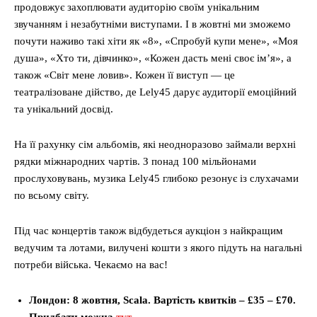
продовжує захоплювати аудиторію своїм унікальним
звучанням і незабутніми виступами. І в жовтні ми зможемо
почути наживо такі хіти як «8», «Спробуй купи мене», «Моя
душа», «Хто ти, дівчинко», «Кожен дасть мені своє ім’я», а
також «Світ мене ловив». Кожен її виступ — це
театралізоване дійство, де Lely45 дарує аудиторії емоційний
та унікальний досвід.
На її рахунку сім альбомів, які неодноразово займали верхні
рядки міжнародних чартів. З понад 100 мільйонами
прослуховувань, музика Lely45 глибоко резонує із слухачами
по всьому світу.
Під час концертів також відбудеться аукціон з найкращим
ведучим та лотами, вилучені кошти з якого підуть на нагальні
потреби війська. Чекаємо на вас!
Лондон: 8 жовтня, Scala. Вартість квитків – £35 – £70.