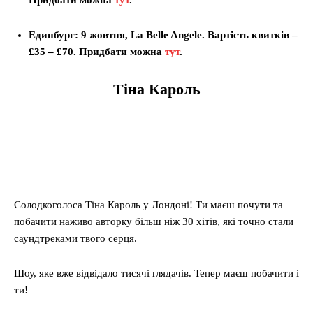
Придбати можна
тут
.
Единбург: 9 жовтня, La Belle Angele. Вартість квитків –
£35 – £70. Придбати можна
тут
.
Тіна Кароль
Солодкоголоса Тіна Кароль у Лондоні! Ти маєш почути та
побачити наживо авторку більш ніж 30 хітів, які точно стали
саундтреками твого серця.
Шоу, яке вже відвідало тисячі глядачів. Тепер маєш побачити і
ти!