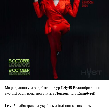
Ми раді анонсувати дебютний тур
Lely45
Великобританією:
вже цієї осені вона виступить в
Лондоні
та в
Единбурзі!
Lely45, найяскравіша українська інді-поп виконавиця,