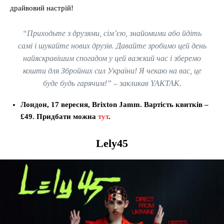
драйвовий настрій!
“Приходьте з друзями, сім’єю, знайомими або йдіть
самі і шукайте нових друзів. Давайте зробимо цей день
найяскравішим спогадом у цей важкий час і зберемо
кошти для Збройних сил України! Я чекаю на вас, це
буде будь гарячим!”
– закликав YAKTAK.
Лондон, 17 вересня, Brixton Jamm. Вартість квитків –
£49. Придбати можна
тут
.
Lely45