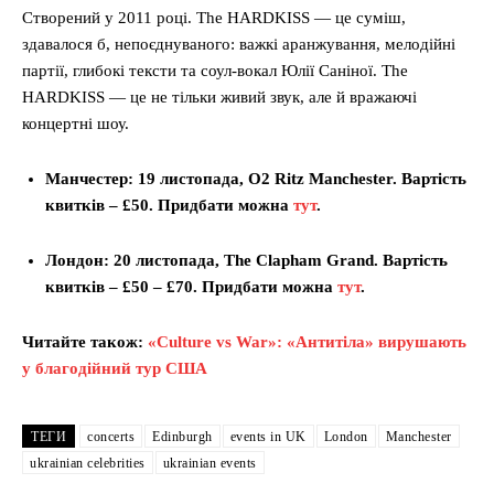
Створений у 2011 році. The HARDKISS — це суміш,
здавалося б, непоєднуваного: важкі аранжування, мелодійні
партії, глибокі тексти та соул-вокал Юлії Саніної. The
HARDKISS — це не тільки живий звук, але й вражаючі
концертні шоу.
Манчестер: 19 листопада, O2 Ritz Manchester. Вартість
квитків – £50. Придбати можна
тут
.
Лондон: 20 листопада, The Clapham Grand. Вартість
квитків – £50 – £70. Придбати можна
тут
.
Читайте також:
«Culture vs War»: «Антитіла» вирушають
у благодійний тур США
ТЕГИ
concerts
Edinburgh
events in UK
London
Manchester
ukrainian celebrities
ukrainian events