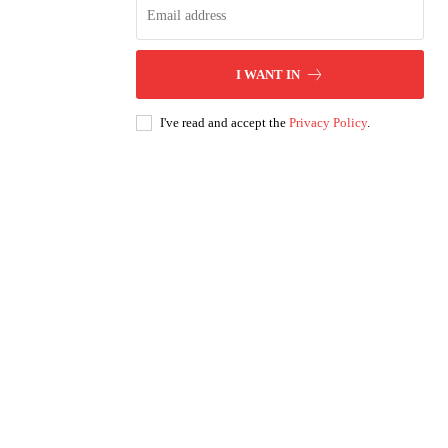
I WANT IN
I've read and accept the
Privacy Policy
.