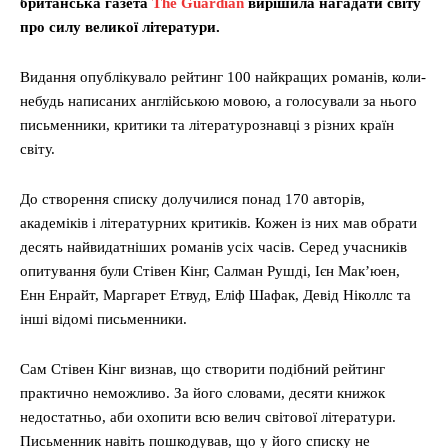
британська газета
The Guardian
вирішила нагадати світу
про силу великої літератури.
Видання опублікувало рейтинг 100 найкращих романів, коли-
небудь написаних англійською мовою, а голосували за нього
письменники, критики та літературознавці з різних країн
світу.
До створення списку долучилися понад 170 авторів,
академіків і літературних критиків. Кожен із них мав обрати
десять найвидатніших романів усіх часів. Серед учасників
опитування були Стівен Кінг, Салман Рушді, Ієн Мак’юен,
Енн Енрайт, Маргарет Етвуд, Еліф Шафак, Девід Ніколлс та
інші відомі письменники.
Сам Стівен Кінг визнав, що створити подібний рейтинг
практично неможливо. За його словами, десяти книжок
недостатньо, аби охопити всю велич світової літератури.
Письменник навіть пошкодував, що у його списку не