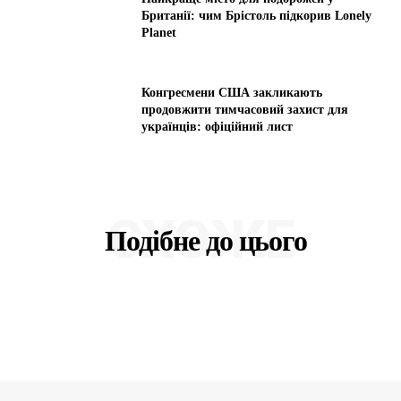
Британії: чим Брістоль підкорив Lonely
Planet
Конгресмени США закликають
продовжити тимчасовий захист для
українців: офіційний лист
СХОЖЕ
Подібне до цього