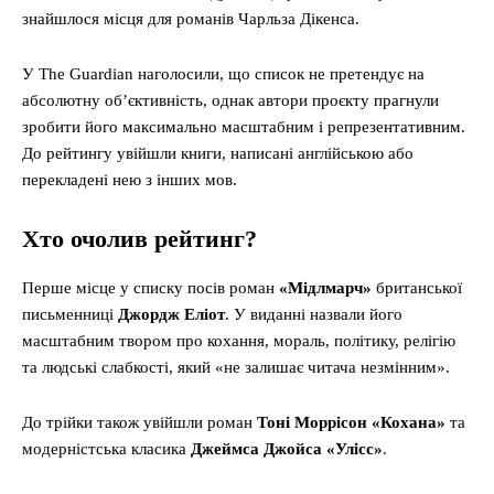
знайшлося місця для романів Чарльза Дікенса.
У The Guardian наголосили, що список не претендує на
абсолютну об’єктивність, однак автори проєкту прагнули
зробити його максимально масштабним і репрезентативним.
До рейтингу увійшли книги, написані англійською або
перекладені нею з інших мов.
Хто очолив рейтинг?
Перше місце у списку посів роман
«Мідлмарч»
британської
письменниці
Джордж Еліот
. У виданні назвали його
масштабним твором про кохання, мораль, політику, релігію
та людські слабкості, який «не залишає читача незмінним».
До трійки також увійшли роман
Тоні Моррісон «Кохана»
та
модерністська класика
Джеймса Джойса «Улісс»
.