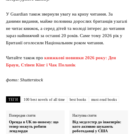
У Guardian також звернули увагу на кризу читання. За
даними видання, майже половина дорослих британців узагалі
не читає книжок, а серед дітей та молоді інтерес до читання
зараз найнижчий за останні 20 років. Саме тому 2026 рік у
Британії оголосили Національним роком читання.
Читайте також про
книжкові новинки 2026 року: Ден
Браун, Стівен Кінг і Чак Поланік
фото: Shutterstock
ТЕГИ
100 best novels of all time
best books
must-read books
Попередня стаття
Наступна стаття
Оренда в UK по-новому: що
Від медсестер до інженерів:
тепер можуть робити
кого активно шукають
лендлорди
роботодавці у США