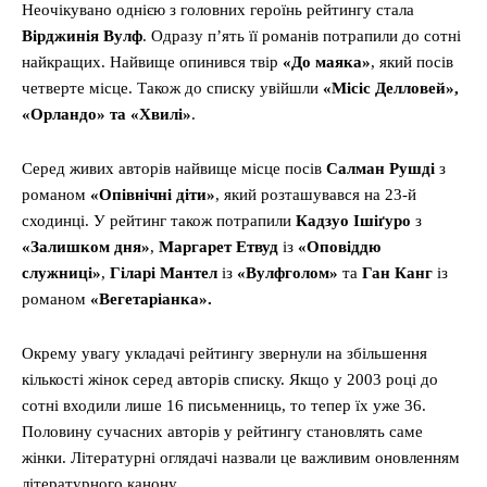
Неочікувано однією з головних героїнь рейтингу стала
Вірджинія Вулф
. Одразу п’ять її романів потрапили до сотні
найкращих. Найвище опинився твір
«До маяка»
, який посів
четверте місце. Також до списку увійшли
«Місіс Делловей»,
«Орландо» та «Хвилі»
.
Серед живих авторів найвище місце посів
Салман Рушді
з
романом
«Опівнічні діти»
, який розташувався на 23-й
сходинці. У рейтинг також потрапили
Кадзуо Ішіґуро
з
«Залишком дня»
,
Маргарет Етвуд
із
«Оповіддю
служниці»
,
Гіларі Мантел
із
«Вулфголом»
та
Ган Канг
із
романом
«Вегетаріанка».
Окрему увагу укладачі рейтингу звернули на збільшення
кількості жінок серед авторів списку. Якщо у 2003 році до
сотні входили лише 16 письменниць, то тепер їх уже 36.
Половину сучасних авторів у рейтингу становлять саме
жінки. Літературні оглядачі назвали це важливим оновленням
літературного канону.