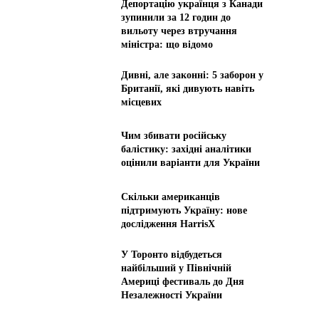
Депортацію українця з Канади
зупинили за 12 годин до
вильоту через втручання
міністра: що відомо
Дивні, але законні: 5 заборон у
Британії, які дивують навіть
місцевих
Чим збивати російську
балістику: західні аналітики
оцінили варіанти для України
Скільки американців
підтримують Україну: нове
дослідження HarrisX
У Торонто відбудеться
найбільший у Північній
Америці фестиваль до Дня
Незалежності України