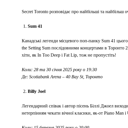
Secret Toronto розповідає про найбільші та найбільш оч
Sum 41
Канадські легенди місцевого поп-панку Sum 41 цього 
the Setting Sum послідовними концертами в Торонто 28
хіти, як In Too Deep і Fat Lip, тож не пропустіть!
Коли: 28 та 30 січня 2025 року о 19:30
Де: Scotiabank Arena – 40 Bay St, Торонто
Billy Joel
Легендарний співак і автор пісень Біллі Джоел виход
нетерпінням чекати вічної класики, як-от Piano Man і 
Коли: 15 березня 2025 року о 20:00