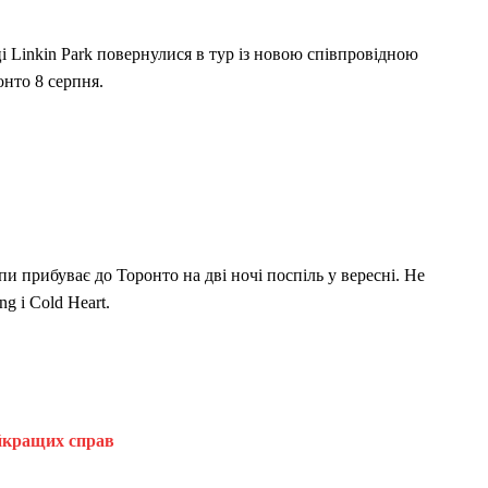
ці Linkin Park повернулися в тур із новою співпровідною
онто 8 серпня.
пи прибуває до Торонто на дві ночі поспіль у вересні. Не
ng і Cold Heart.
айкращих справ