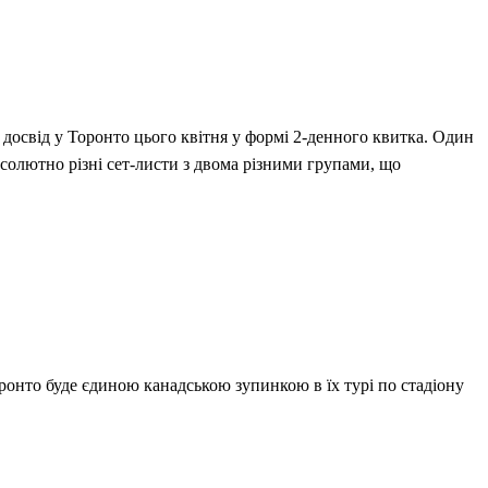
 досвід у Торонто цього квітня у формі 2-денного квитка. Один
бсолютно різні сет-листи з двома різними групами, що
 Торонто буде єдиною канадською зупинкою в їх турі по стадіону