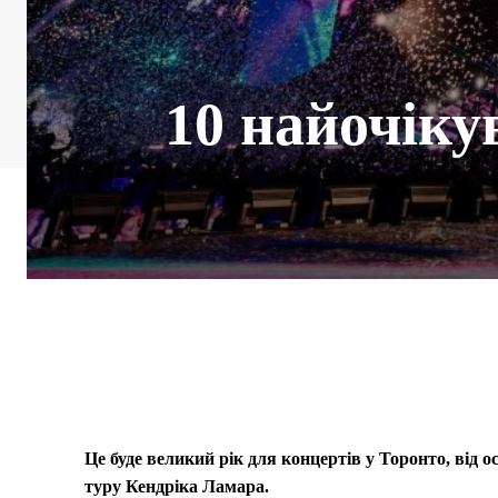
10 найочіку
Це буде великий рік для концертів у Торонто, від о
туру Кендріка Ламара.