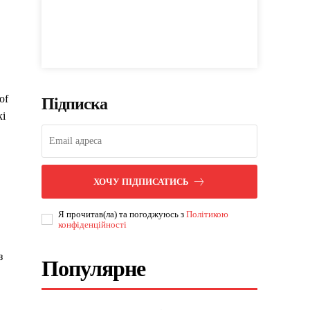
of
Підписка
кі
ХОЧУ ПІДПИСАТИСЬ
Я прочитав(ла) та погоджуюсь з
Політикою
конфіденційності
з
Популярне