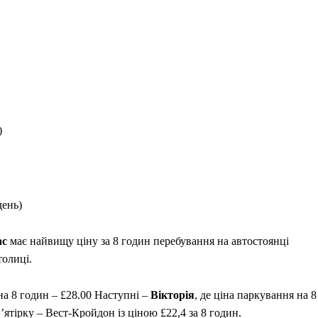
)
день)
ас
має найвищу ціну за 8 годин перебування на автостоянці
толиці.
 на 8 годин – £28.00 Наступні –
Вікторія
, де ціна паркування на 8
п’ятірку – Вест-Кройдон із ціною £22,4 за 8 годин.