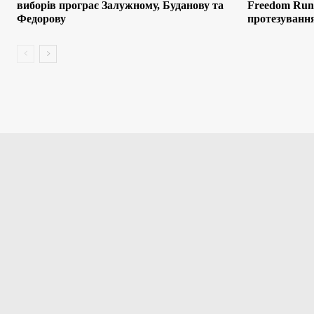
виборів програє Залужному, Буданову та
Freedom Run:
Федорову
протезування