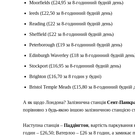
Moorfields (£24,95 за 8-годинний будній день)
leeds (£22,50 за 8-годинний будній день)
Reading (£22 за 8-годинний будній день)
Sheffield (£22 за 8-годинний будній день)
Peterborough (£19 за 8-годинний будній день)
Edinburgh Waverley (£18 за 8-годинний будній день
Stockport (£16,95 за 8-годинний будній день)
Brighton (£16,70 за 8 годин у будні)
Bristol Temple Meads (£15,80 за 8-годинний будній 
А як щодо Лондона? Залізнична станція
Сент-Панкр
порівняно з будь-якою іншою залізничною станцією с
Наступна станція –
Паддінгтон
, вартість паркування
годин – £26,50; Ватерлоо – £26 за 8 годин, а замикає 