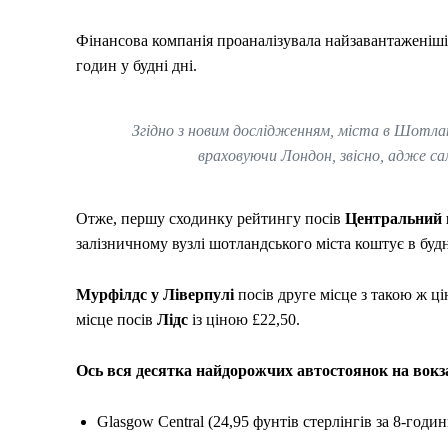
Фінансова компанія проаналізувала найзавантаженіші з
годин у будні дні.
Згідно з новим дослідженням, міста в Шотлан
враховуючи Лондон, звісно, адже са
Отже, першу сходинку рейтингу посів
Центральний в
залізничному вузлі шотландського міста коштує в будн
Мурфілдс у Ліверпулі
посів друге місце з такою ж ці
місце посів
Лідс
із ціною £22,50.
Ось вся десятка найдорожчих автостоянок на вокз
Glasgow Central (24,95 фунтів стерлінгів за 8-годи