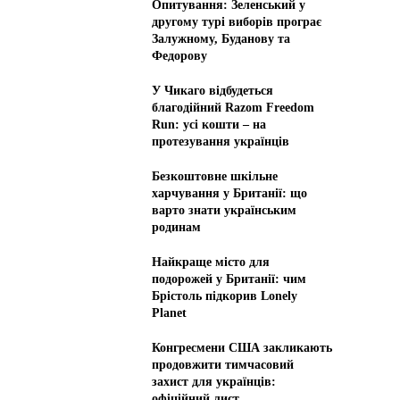
Опитування: Зеленський у
другому турі виборів програє
Залужному, Буданову та
Федорову
У Чикаго відбудеться
благодійний Razom Freedom
Run: усі кошти – на
протезування українців
Безкоштовне шкільне
харчування у Британії: що
варто знати українським
родинам
Найкраще місто для
подорожей у Британії: чим
Брістоль підкорив Lonely
Planet
Конгресмени США закликають
продовжити тимчасовий
захист для українців:
офіційний лист