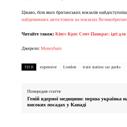
Цікаво, біля яких британських вокзалів найдоступніш
найдешевших автостоянок на вокзалах Великобритані
Читайте також:
Кінгс-Крос Сент-Панкрас: ідеї для
Джерело:
Moneybarn
expensive
London
train station car parks
ТЕГИ
Попередня стаття
Геній ядерної медицини: перша українка н
високих посадах у Канаді