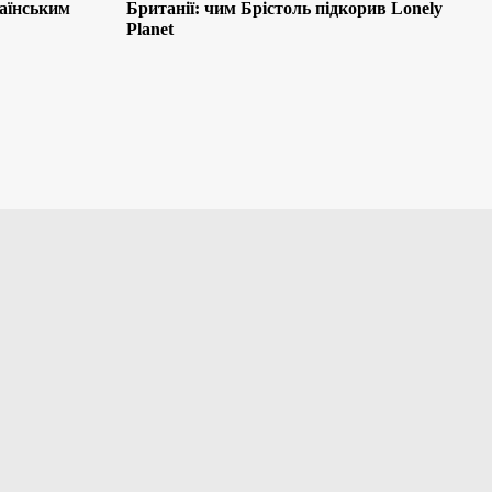
раїнським
Британії: чим Брістоль підкорив Lonely
Planet