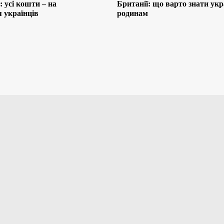
 усі кошти – на
Британії: що варто знати ук
 українців
родинам