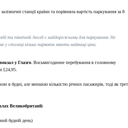
алізничні станції країни та порівняла вартість паркування за 8
дії та північній Англії є найдорожчими для паркування. Не
ме у столиці кілька парковок мають найвищі ціни.
окзал у Глазго
. Восьмигодинне перебування в головному
і £24,95.
ною в будні, але меншою кількістю річних пасажирів, тоді як трет
алах Великобританії:
нний будній день)