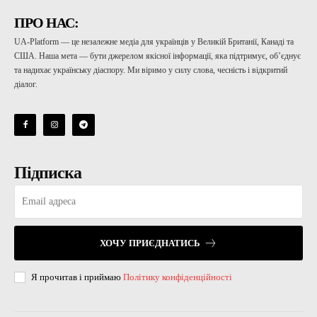
ПРО НАС:
UA-Platform — це незалежне медіа для українців у Великій Британії, Канаді та
США. Наша мета — бути джерелом якісної інформації, яка підтримує, об’єднує
та надихає українську діаспору. Ми віримо у силу слова, чесність і відкритий
діалог.
Підписка
ХОЧУ ПРИЄДНАТИСЬ
Я прочитав і приймаю
Політику конфіденційності