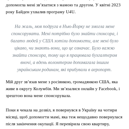
допомогла мені зв’язатися з мамою та другом. У квітні 2023
року Байден ухвалив програму U4U.
На жаль, моя подруга в Нью-Йорку не змогла мене
спонсорувати. Мені потрібно було знайти спонсора, і
багато людей у ​​США хотіли допомогти, але мені було
цікаво, чи знають вони, що це означає. Було важко
знайти спонсора, тому що я працювала бухгалтером
вночі, а вдень волонтером допомагала іншим
українським родинам, які прибували в аеропорт.
Мій друг зв’язав мене з росіянкою, громадянкою США, яка
живе в округу Колумбія. Ми зв’язалися онлайн у Facebook, і
зрештою вона мене спонсорувала.
Поки я чекала на дозвіл, я повернувся в Україну на чотири
місяці, щоб допомогти мамі, яка теж нещодавно повернулася
після закінчення окупації. Я перевірила свою квартиру,