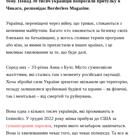
тому. Понад 30 тисяч українців попросили притулку в
Чикаго, розповідає Borderless Magazine.
Українці, переміщені через війну, що триває, стикаються з
непевним майбутнім. Багато хто хвилюється за безпеку своїх
близьких на батьківщині, у когось спливає термін програми
або візи, за якими їх прихистили в інших країнах, і це
викликає хвилювання за те, що буде далі.
Серед них – 33-річна Анна з Бучі. Місто сумнозвісне
жахіттями, які стались там з моменту російської окупації.
Хоча збройні сили України зрештою звільнили цю територію,
позаду залишилися зруйновані будівлі та шрами – як фізичні,
так і ментальні – від смертей та руйнувань.
Вона одна з кількох тисяч українців, які проживають в
Іллінойсі. У грудні 2022 року жінка прибула до США за
гуманітарним паролем
, термін якого незабаром закінчиться.
Вона із хвилюванням чекає того, що чекає попереду. Та все ж