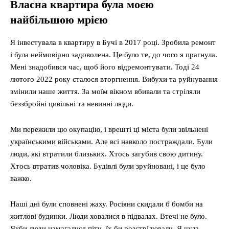
Власна квартира була моєю
найбільшою мрією
Я інвестувала в квартиру в Бучі в 2017 році. Зробила ремонт
і була неймовірно задоволена. Це було те, до чого я прагнула.
Мені знадобився час, щоб його відремонтувати. Тоді 24
лютого 2022 року сталося вторгнення. Вибухи та руйнування
змінили наше життя. За моїм вікном вбивали та стріляли
беззбройні цивільні та невинні люди.
Ми пережили цю окупацію, і врешті ці міста були звільнені
українськими військами. Але всі навколо постраждали. Були
люди, які втратили близьких. Хтось загубив свою дитину.
Хтось втратив чоловіка. Будівлі були зруйновані, і це було
важко.
Наші дні були сповнені жаху. Росіяни скидали б бомби на
житлові будинки. Люди ховалися в підвалах. Втечі не було.
Якби люди намагалися піти, їх би розстрілювали. Я чула