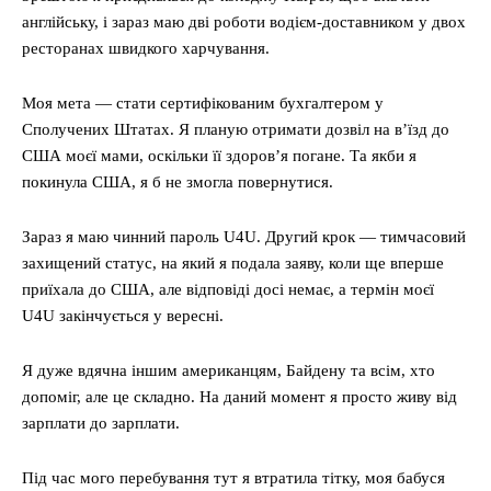
англійську, і зараз маю дві роботи водієм-доставником у двох
ресторанах швидкого харчування.
Моя мета — стати сертифікованим бухгалтером у
Сполучених Штатах. Я планую отримати дозвіл на в’їзд до
США моєї мами, оскільки її здоров’я погане. Та якби я
покинула США, я б не змогла повернутися.
Зараз я маю чинний пароль U4U. Другий крок — тимчасовий
захищений статус, на який я подала заяву, коли ще вперше
приїхала до США, але відповіді досі немає, а термін моєї
U4U закінчується у вересні.
Я дуже вдячна іншим американцям, Байдену та всім, хто
допоміг, але це складно. На даний момент я просто живу від
зарплати до зарплати.
Під час мого перебування тут я втратила тітку, моя бабуся