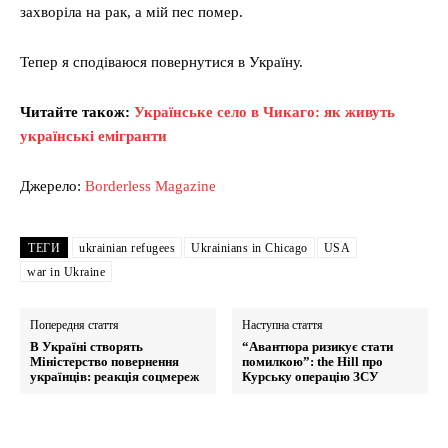
захворіла на рак, а мій пес помер.
Тепер я сподіваюся повернутися в Україну.
Читайте також:
Українське село в Чикаго: як живуть
українські емігранти
Джерело:
Borderless Magazine
ТЕГИ
ukrainian refugees
Ukrainians in Chicago
USA
war in Ukraine
Попередня стаття
Наступна стаття
В Україні створять
“Авантюра ризикує стати
Міністерство повернення
помилкою”: the Hill про
українців: реакція соцмереж
Курську операцію ЗСУ