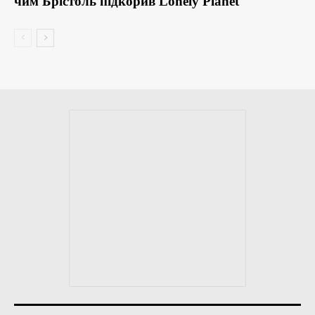
чим Брістоль підкорив Lonely Planet