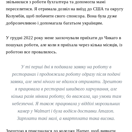
звільнилася з роботи бухгалтера та допомогла мамі
переселитися. Я отримала дозвіл на виїзд до США та округу
Колумбія, щоб побачити свого спонсора. Вона була дуже
доброзичливою і допомагала багатьом українцям.
У грудні 2022 року мене заохочували приїхати до Чикаго в
пошуках роботи, але коли я приїхала через кілька місяців, із
роботою все провалилось.
У ті перші дні я подавала заявку на роботу в
ресторанах і продовжила роботу одразу після подачі
заявки, але мені нічого не вдалося отримати. Зрештою
я працювала в ресторані швидкого харчування, але
кілька разів міняла роботу, бо вважала, що умови там
небезпечні. Я також працювала у відділі морозильних
камер у Walmart і була водієм доставки Amazon.
Зарплати такі малі, а квартплата така висока.
Зрештою я приєдналася до коледжу Harper, щоб вивчати