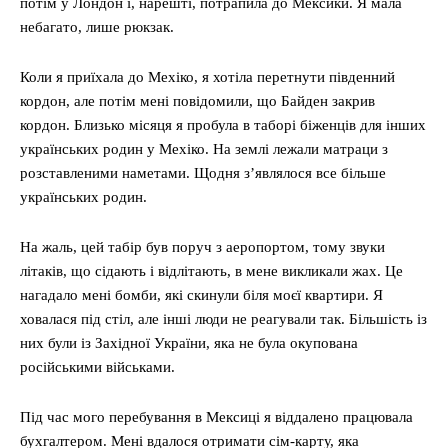
потім у Лондон і, нарешті, потрапила до Мексики. Я мала
небагато, лише рюкзак.
Коли я приїхала до Мехіко, я хотіла перетнути південний
кордон, але потім мені повідомили, що Байден закрив
кордон. Близько місяця я пробула в таборі біженців для інших
українських родин у Мехіко. На землі лежали матраци з
розставленими наметами. Щодня з’являлося все більше
українських родин.
На жаль, цей табір був поруч з аеропортом, тому звуки
літаків, що сідають і відлітають, в мене викликали жах. Це
нагадало мені бомби, які скинули біля моєї квартири. Я
ховалася під стіл, але інші люди не реагували так. Більшість із
них були із Західної України, яка не була окупована
російськими військами.
Під час мого перебування в Мексиці я віддалено працювала
бухгалтером. Мені вдалося отримати сім-карту, яка