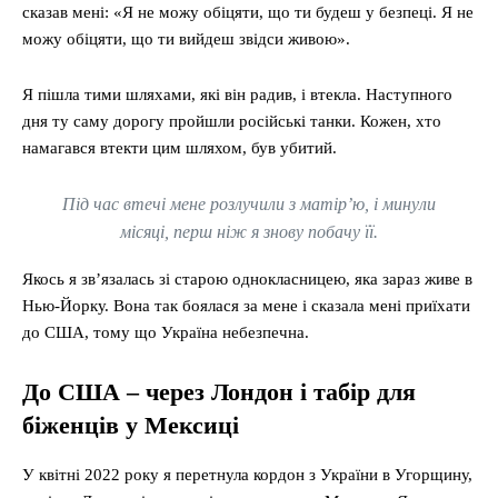
сказав мені: «Я не можу обіцяти, що ти будеш у безпеці. Я не
можу обіцяти, що ти вийдеш звідси живою».
Я пішла тими шляхами, які він радив, і втекла. Наступного
дня ту саму дорогу пройшли російські танки. Кожен, хто
намагався втекти цим шляхом, був убитий.
Під час втечі мене розлучили з матір’ю, і минули
місяці, перш ніж я знову побачу її.
Якось я зв’язалась зі старою однокласницею, яка зараз живе в
Нью-Йорку. Вона так боялася за мене і сказала мені приїхати
до США, тому що Україна небезпечна.
До США – через Лондон і табір для
біженців у Мексиці
У квітні 2022 року я перетнула кордон з України в Угорщину,