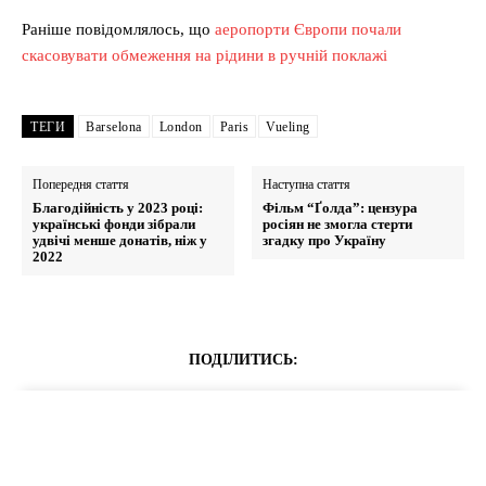
Раніше повідомлялось, що
аеропорти Європи почали
скасовувати обмеження на рідини в ручній поклажі
ТЕГИ
Barselona
London
Paris
Vueling
Попередня стаття
Наступна стаття
Благодійність у 2023 році:
Фільм “Ґолда”: цензура
українські фонди зібрали
росіян не змогла стерти
удвічі менше донатів, ніж у
згадку про Україну
2022
ПОДІЛИТИСЬ: