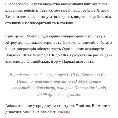
і Барселоною. Наразі бюджетна авіакомпанія виконує вісім
щоденних рейсів із Гатвіка, хоча це її перші рейси з Хітроу.
Загалом компанія виконуватиме десять щоденних рейсів між
столицями Великобританії та Каталонії.
Крім цього, Vueling буде єдиним оператором маршруту з
Хітроу до паризького аеропорту Орлі, хоча, звичайно, багато
інших операторів обслуговують Орлі з інших аеропортів
Лондона. Літак Vueling LHR до ORY курсуватиме раз на день
завчасно до Олімпійських ігор у Парижі цього літа.
Вартість квитків на маршрут LHR до Барселони Ель-
Прат починається приблизно від 34,99 фунтів
стерлінгів в один кінець, а на рейс Париж Орлі – від
39,99 фунтів стерлінгів.
Авіаквитки вже у продажу та стартують 7 квітня. Ви можете
дізнатися більше на веб-сайті
Vueling
.