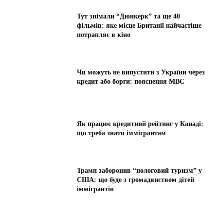
Тут знімали “Дюнкерк” та ще 40
фільмів: яке місце Британії найчастіше
потрапляє в кіно
Чи можуть не випустити з України через
кредит або борги: пояснення МВС
Як працює кредитний рейтинг у Канаді:
що треба знати іммігрантам
Трамп заборонив “пологовий туризм” у
США: що буде з громадянством дітей
іммігрантів