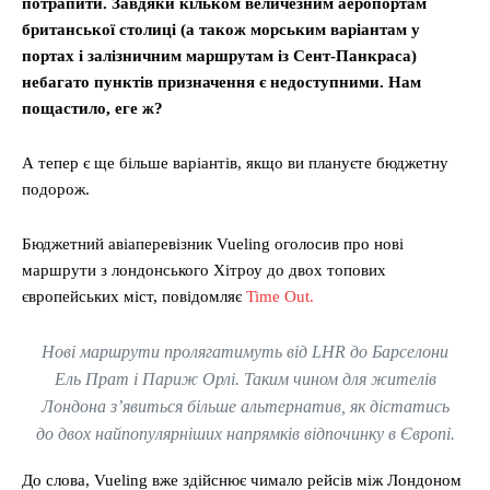
потрапити. Завдяки кільком величезним аеропортам
британської столиці (а також морським варіантам у
портах і залізничним маршрутам із Сент-Панкраса)
небагато пунктів призначення є недоступними. Нам
пощастило, еге ж?
А тепер є ще більше варіантів, якщо ви плануєте бюджетну
подорож.
Бюджетний авіаперевізник Vueling оголосив про нові
маршрути з лондонського Хітроу до двох топових
європейських міст, повідомляє
Time Out.
Нові маршрути пролягатимуть від LHR до Барселони
Ель Прат і Париж Орлі. Таким чином для жителів
Лондона з’явиться більше альтернатив, як дістатись
до двох найпопулярніших напрямків відпочинку в Європі.
До слова, Vueling вже здійснює чимало рейсів між Лондоном