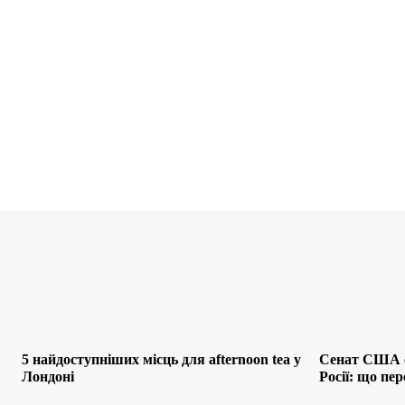
5 найдоступніших місць для afternoon tea у
Сенат США с
Лондоні
Росії: що пе