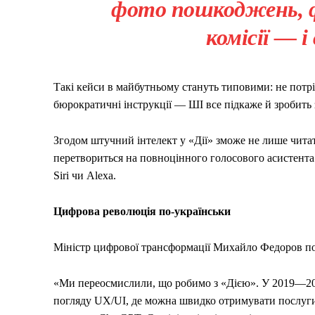
фото пошкоджень, фо
комісії — і
Такі кейси в майбутньому стануть типовими: не потр
бюрократичні інструкції — ШІ все підкаже й зробить з
Згодом штучний інтелект у «Дії» зможе не лише читат
перетвориться на повноцінного голосового асистента
Siri чи Alexa.
Цифрова революція по-українськи
Міністр цифрової трансформації Михайло Федоров поя
«Ми переосмислили, що робимо з «Дією». У 2019—202
погляду UX/UI, де можна швидко отримувати послуги.