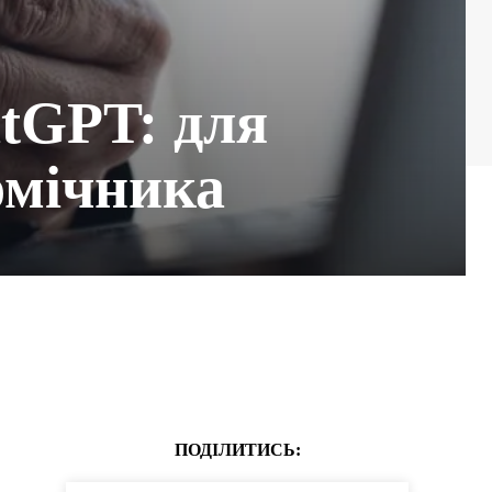
atGPT: для
омічника
ПОДІЛИТИСЬ: