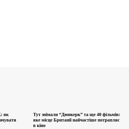
: як
Тут знімали “Дюнкерк” та ще 40 фільмів:
лачувати
яке місце Британії найчастіше потрапляє
в кіно