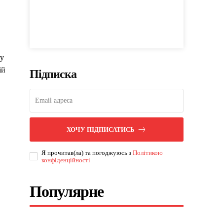
ну
ій
Підписка
ХОЧУ ПІДПИСАТИСЬ
Я прочитав(ла) та погоджуюсь з
Політикою
конфіденційності
Популярне