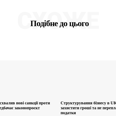
СХОЖЕ
Подібне до цього
хвалив нові санкції проти
Структурування бізнесу в UK
редбачає законопроєкт
захистити гроші та не переп
податки