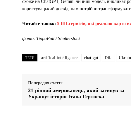
схоже на ChatGPT, Gemini чи інші моделі, викликає 
користувацький досвід, нам потрібно трансформувати
Читайте також:
5 ШI-сервісів, які реально варто
фото: TippaPatt / Shutterstock
artifical intelligence
chat gpt
Diia
Ukrain
ТЕГИ
Попередня стаття
21-річний американець, який загинув за
Україну: історія Ітана Гертвека