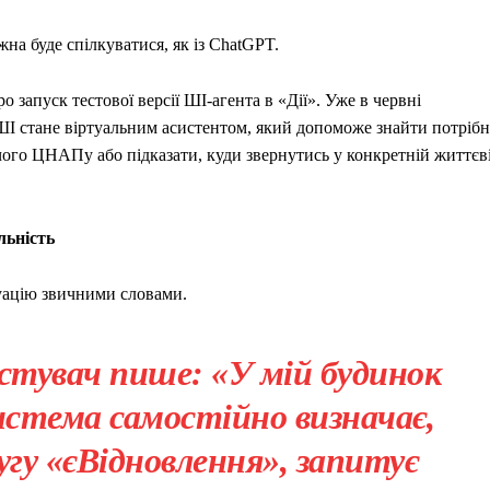
а буде спілкуватися, як із ChatGPT.
 запуск тестової версії ШI-агента в «Дії». Уже в червні
ШІ стане віртуальним асистентом, який допоможе знайти потріб
чого ЦНАПу або підказати, куди звернутись у конкретній життєв
льність
уацію звичними словами.
стувач пише: «У мій будинок
истема самостійно визначає,
угу «єВідновлення», запитує