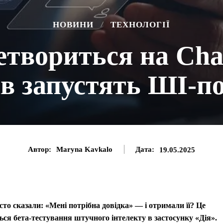
НОВИНИ
ТЕХНОЛОГІЇ
етвориться на Ch
ів запустять ШІ-п
Автор:
Maryna Kavkalo
Дата:
19.05.2025
то сказали: «Мені потрібна довідка» — і отримали її? Це
ься бета-тестування штучного інтелекту в застосунку «Дія».