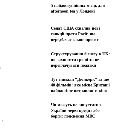
5 найдоступніших місць для
afternoon tea у Лондоні
Сенат США схвалив нові
санкції проти Росії: що
передбачає законопроєкт
Структурування бізнесу в UK:
як захистити гроші та не
переплачувати податки
з
Тут знімали “Дюнкерк” та ще
40 фільмів: яке місце Британії
найчастіше потрапляє в кіно
Чи можуть не випустити з
України через кредит або
борги: пояснення МВС
 з