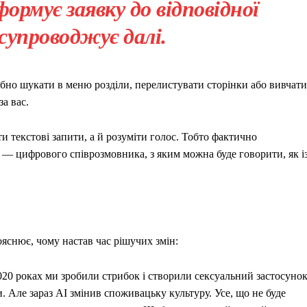
рмує заявку до відповідної
 супроводжує далі.
ібно шукати в меню розділи, перелистувати сторінки або вивчати
а вас.
и текстові запити, а й розуміти голос. Тобто фактично
 — цифрового співрозмовника, з яким можна буде говорити, як і
снює, чому настав час рішучих змін:
0 роках ми зробили стрибок і створили сексуальний застосунок
 Але зараз АІ змінив споживацьку культуру. Усе, що не буде