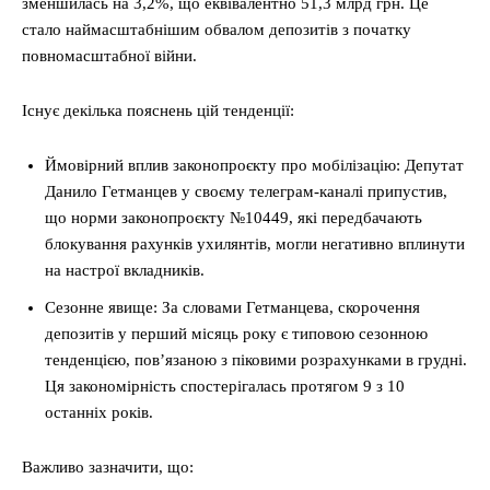
зменшилась на 3,2%, що еквівалентно 51,3 млрд грн. Це
стало наймасштабнішим обвалом депозитів з початку
повномасштабної війни.
Існує декілька пояснень цій тенденції:
Ймовірний вплив законопроєкту про мобілізацію: Депутат
Данило Гетманцев у своєму телеграм-каналі припустив,
що норми законопроєкту №10449, які передбачають
блокування рахунків ухилянтів, могли негативно вплинути
на настрої вкладників.
Сезонне явище: За словами Гетманцева, скорочення
депозитів у перший місяць року є типовою сезонною
тенденцією, пов’язаною з піковими розрахунками в грудні.
Ця закономірність спостерігалась протягом 9 з 10
останніх років.
Важливо зазначити, що: