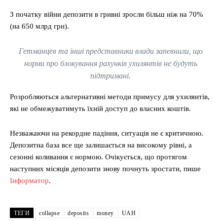
З початку війни депозити в гривні зросли більш ніж на 70%
(на 650 млрд грн).
Гетманцев та інші представники влади запевнили, що
норми про блокування рахунків ухилянтів не будуть
підтримані.
Розробляються альтернативні методи примусу для ухилянтів,
які не обмежуватимуть їхній доступ до власних коштів.
Незважаючи на рекордне падіння, ситуація не є критичною.
Депозитна база все ще залишається на високому рівні, а
сезонні коливання є нормою. Очікується, що протягом
наступних місяців депозити знову почнуть зростати, пише
Інформатор
.
ТЕГИ
collapse
deposits
money
UAH