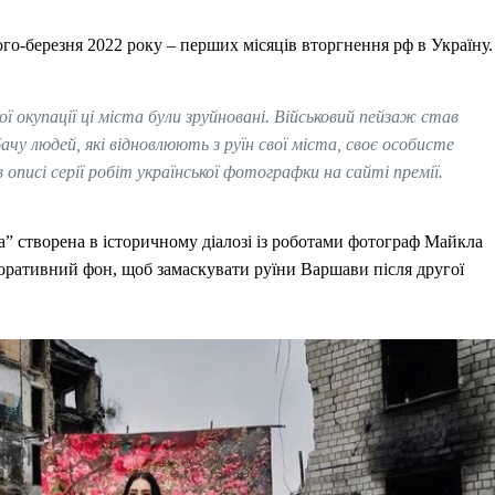
ютого-березня 2022 року – перших місяців вторгнення рф в Україну.
ої окупації ці міста були зруйновані. Військовий пейзаж став
чу людей, які відновлюють з руїн свої міста, своє особисте
описі серії робіт української фотографки на сайті премії.
а” створена в історичному діалозі із роботами фотограф Майкла
оративний фон, щоб замаскувати руїни Варшави після другої