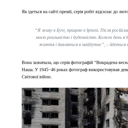
Як ідеться на сайті премії, серія робіт відсилає до л
“Я живу в Бучі, працюю в Ірпені. Після російськ
моєю реальністю і буденністю. Кожен день я ба
життя і дивляться в майбутнє”, – йдеться в 
Вона зазначала, що серія фотографій “Викрадена весн
Наша. У 1945−46 роках фотограф використовував дек
Світової війни.