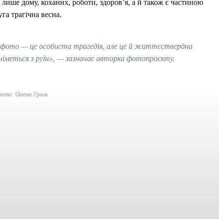
е лише дому, коханих, роботи, здоров’я, а й також є частиною
га трагічна весна.
фото — це особиста трагедія, але це й життєствердна
ідніметься з руїн», — зазначає авторка фотопроєкту.
ото: Олена Гром