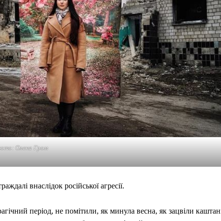
ото: Олена Гром
аждалі внаслідок російської агресії.
агічний період, не помітили, як минула весна, як зацвіли кашта