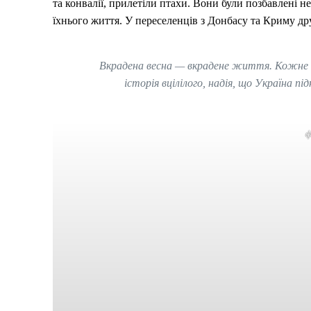
та конвалії, прилетіли птахи. Вони були позбавлені н
їхнього життя. У переселенців з Донбасу та Криму дру
Вкрадена весна — вкрадене життя. Кожне 
історія вцілілого, надія, що Україна п
ф