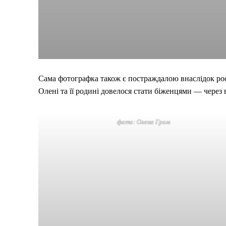
Сама фотографка також є постраждалою внаслідок росій
Олені та її родині довелося стати біженцями — через
фото: Олена Гром