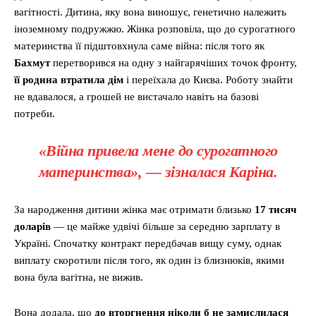
вагітності. Дитина, яку вона виношує, генетично належить
іноземному подружжю. Жінка розповіла, що до сурогатного
материнства її підштовхнула саме війна: після того як
Бахмут
перетворився на одну з найгарячіших точок фронту,
її родина втратила дім
і переїхала до Києва. Роботу знайти
не вдавалося, а грошей не вистачало навіть на базові
потреби.
«Війна привела мене до сурогатного
материнства», — зізналася Каріна.
За народження дитини жінка має отримати близько
17 тисяч
доларів
— це майже удвічі більше за середню зарплату в
Україні. Спочатку контракт передбачав вищу суму, однак
виплату скоротили після того, як один із близнюків, якими
вона була вагітна, не вижив.
Вона додала, що
до вторгнення ніколи б не замислилася