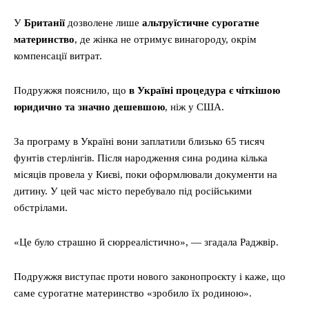
У
Британії
дозволене лише
альтруїстичне сурогатне
материнство
, де жінка не отримує винагороду, окрім
компенсації витрат.
Подружжя пояснило, що
в Україні процедура є чіткішою
юридично та значно дешевшою
, ніж у США.
За програму в Україні вони заплатили близько 65 тисяч
фунтів стерлінгів. Після народження сина родина кілька
місяців провела у Києві, поки оформлювали документи на
дитину. У цей час місто перебувало під російськими
обстрілами.
«Це було страшно й сюрреалістично», — згадала Раджвір.
Подружжя виступає проти нового законопроєкту і каже, що
саме сурогатне материнство «зробило їх родиною».