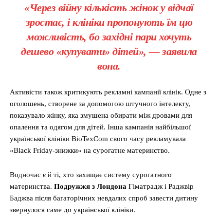
«Через війну кількість жінок у відчаї
зростає, і клініки пропонують їм цю
можливість, бо західні пари хочуть
дешево «купувати» дітей», — заявила
вона.
Активісти також критикують рекламні кампанії клінік. Одне з
оголошень, створене за допомогою штучного інтелекту,
показувало жінку, яка змушена обирати між дровами для
опалення та одягом для дітей. Інша кампанія найбільшої
української клініки BioTexCom свого часу рекламувала
«Black Friday-знижки» на сурогатне материнство.
Водночас є й ті, хто захищає систему сурогатного
материнства.
Подружжя з Лондона
Гіматрадж і Раджвір
Баджва після багаторічних невдалих спроб завести дитину
звернулося саме до української клініки.