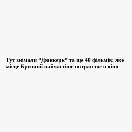
Тут знімали “Дюнкерк” та ще 40 фільмів: яке
місце Британії найчастіше потрапляє в кіно