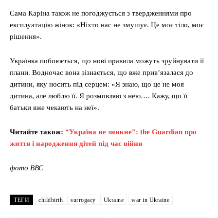
Сама Каріна також не погоджується з твердженнями про
експлуатацію жінок: «Ніхто нас не змушує. Це моє тіло, моє
рішення».
Українка побоюється, що нові правила можуть зруйнувати її
плани. Водночас вона зізнається, що вже прив’язалася до
дитини, яку носить під серцем: «Я знаю, що це не моя
дитина, але люблю її. Я розмовляю з нею…. Кажу, що її
батьки вже чекають на неї».
Читайте також:
“Україна не зникне”: the Guardian про
життя і народження дітей під час війни
фото ВВС
ТЕГИ
childbirth
surrogacy
Ukraine
war in Ukraine