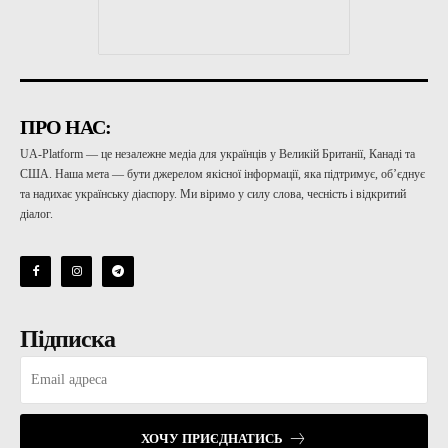
ПРО НАС:
UA-Platform — це незалежне медіа для українців у Великій Британії, Канаді та
США. Наша мета — бути джерелом якісної інформації, яка підтримує, об’єднує
та надихає українську діаспору. Ми віримо у силу слова, чесність і відкритий
діалог.
Підписка
ХОЧУ ПРИЄДНАТИСЬ