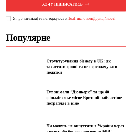
ХОЧУ ПІДПИСАТИСЬ
Я прочитав(ла) та погоджуюсь з
Політикою конфіденційності
Популярне
Структурування бізнесу в UK: як
захистити гроші та не переплачувати
податки
Тут знімали “Дюнкерк” та ще 40
фільмів: яке місце Британії найчастіше
потрапляє в кіно
Чи можуть не випустити з України через
кредит або борги: пояснення МВС