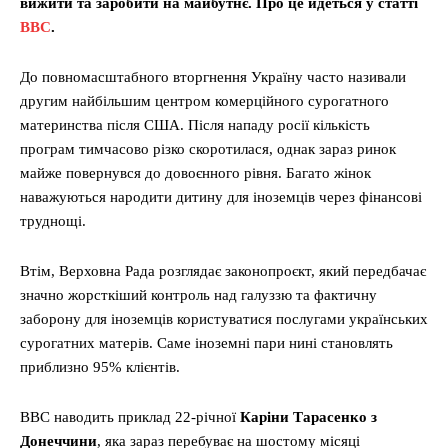
вижити та заробити на майбутнє. Про це йдеться у статті
ВВС
.
До повномасштабного вторгнення Україну часто називали
другим найбільшим центром комерційного сурогатного
материнства після США. Після нападу росії кількість
програм тимчасово різко скоротилася, однак зараз ринок
майже повернувся до довоєнного рівня. Багато жінок
наважуються народити дитину для іноземців через фінансові
труднощі.
Втім, Верховна Рада розглядає законопроєкт, який передбачає
значно жорсткіший контроль над галуззю та фактичну
заборону для іноземців користуватися послугами українських
сурогатних матерів. Саме іноземні пари нині становлять
приблизно 95% клієнтів.
ВВС наводить приклад 22-річної
Каріни Тарасенко з
Донеччини
, яка зараз перебуває на шостому місяці