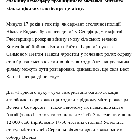
спокійну атмосферу провінційного містечка. Читайте
кілька цікавих фактів про це місце.
Минуло 17 років з тих пір, як сержант столичної поліції
Ніколас Енджел був переведений у Сендфорд у графстві
Глостершир і розкрив вбивчу змову сільських зелених.
Комедійний бойовик Едгара Райта «Гарячий пух» із
Саймоном Пеґґом і Ніком Фростом у головних ролях одразу
став британською класикою після виходу. Але шанувальники
фільму можуть бути розчаровані, дізнавшись, що села Вест
Кантрі насправді не існує.
Для «Гарячого пуху» було використано багато локацій,
але зйомки переважно проходили в рідному місті режисера
Веллсі в Сомерсеті – також відомому як найменше місто
Англії (якщо ігнорувати лондонське Сіті). З населенням лише
12 000 осіб (приблизно 1/750 частина столиці) Уеллс має
статус міста з часів Середньовіччя завдяки вражаючому
собору Веллса.