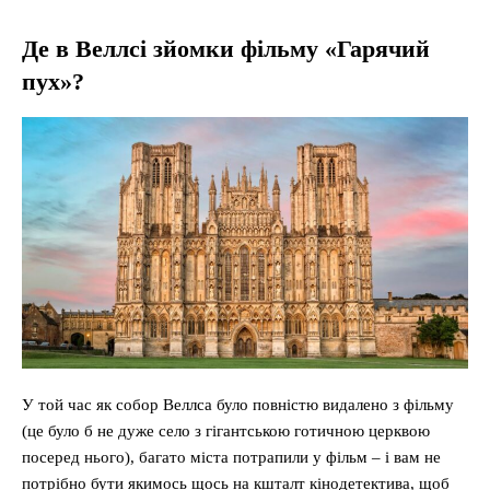
Де в Веллсі зйомки фільму «Гарячий
пух»?
У той час як собор Веллса було повністю видалено з фільму
(це було б не дуже село з гігантською готичною церквою
посеред нього), багато міста потрапили у фільм – і вам не
потрібно бути якимось щось на кшталт кінодетектива, щоб