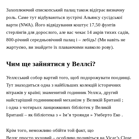
Захоплюючий єпископський палац також відіграє визначну
роль. Саме тут відбуваються зустрічі Альянсу сусідської
варти (NWA). Його відвідування коштує 17,50 фунтів
стерлінгів для дорослого, але вас чекає 14 акрів тихих садів,
800-річний середньовічний палац і – лебідь! (Ми навіть не
жартуємо, ви знайдете їх плаваючими навколо рову).
Чим ще зайнятися у Веллсі?
Уеллсський собор вартий того, щоб подорожувати поодинці.
Тут знаходиться одна з найбільших колекцій історичних
вітражів у країні; знаменитий годинник Уеллса, другий
найстаріший годинниковий механізм у Великій Британії ;
і одна з чотирьох ланцюжкових бібліотек у Великій
Британії – як бібліотека з « Ім’я троянди » Умберто Еко .
Крім того, неможливо обійти той факт, що
Веллс просто чудовий – особливо подивіться на Vicar’s Close