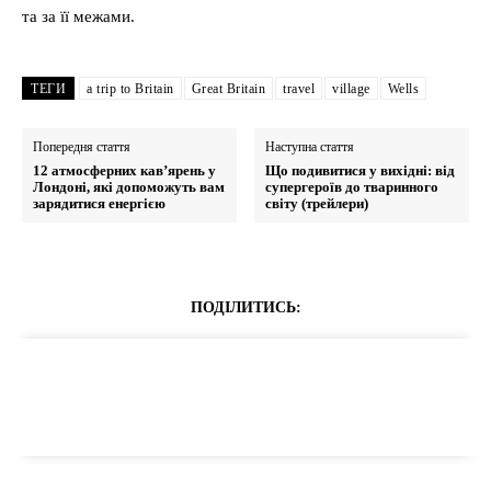
та за її межами.
ТЕГИ
a trip to Britain
Great Britain
travel
village
Wells
Попередня стаття
Наступна стаття
12 атмосферних кав’ярень у
Що подивитися у вихідні: від
Лондоні, які допоможуть вам
супергероїв до тваринного
зарядитися енергією
світу (трейлери)
ПОДІЛИТИСЬ: