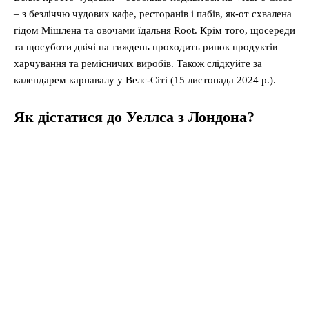
– з безліччю чудових кафе, ресторанів і пабів, як-от схвалена
гідом Мішлена та овочами їдальня Root. Крім того, щосереди
та щосуботи двічі на тиждень проходить ринок продуктів
харчування та ремісничих виробів. Також слідкуйте за
календарем карнавалу у Велс-Сіті (15 листопада 2024 р.).
Як дістатися до Уеллса з Лондона?