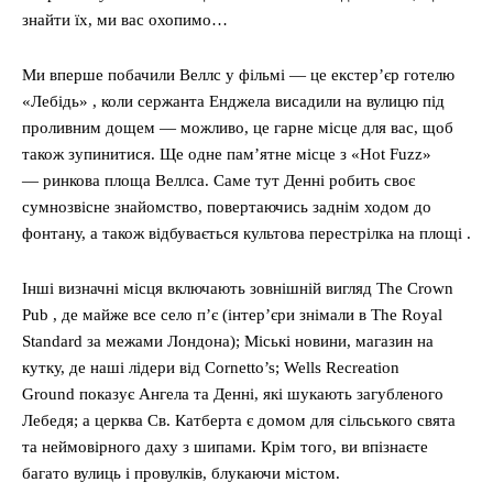
знайти їх, ми вас охопимо…
Ми вперше побачили Веллс у фільмі — це екстер’єр готелю
«Лебідь» , коли сержанта Енджела висадили на вулицю під
проливним дощем — можливо, це гарне місце для вас, щоб
також зупинитися. Ще одне пам’ятне місце з «Hot Fuzz»
— ринкова площа Веллса. Саме тут Денні робить своє
сумнозвісне знайомство, повертаючись заднім ходом до
фонтану, а також відбувається культова перестрілка на площі .
Інші визначні місця включають зовнішній вигляд The ​​Crown
Pub , де майже все село п’є (інтер’єри знімали в The Royal
Standard за межами Лондона); Міські новини, магазин на
кутку, де наші лідери від Cornetto’s; Wells Recreation
Ground показує Ангела та Денні, які шукають загубленого
Лебедя; а церква Св. Катберта є домом для сільського свята
та неймовірного даху з шипами. Крім того, ви впізнаєте
багато вулиць і провулків, блукаючи містом.