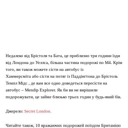
Недалеко від Брістоля та Бата, це приблизно три години їзди
від Лондона до Уеллса, більша частина подорожі по M4. Крім
того, ви також можете сісти на автобус із
Хаммерсміта або сісти на потяг із Паддінгтона до Брістоль
Темпл Мідс , де вам все одно доведеться пересісти на
автобус – Mendip Explorer. Як би ви не вирішили
подорожувати, це займе близько трьох годин у будь-який бік.
Джерело:
Secret London.
Читайте також, 10 вражаючих подорожей поїздом Британією