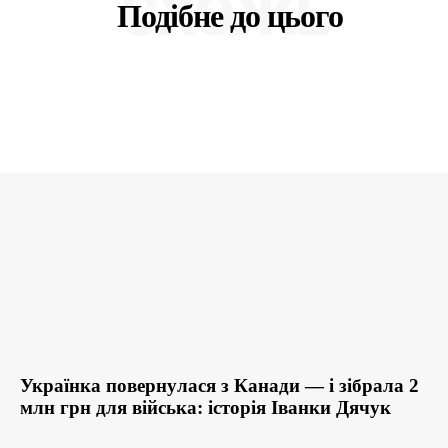
СХОЖЕ
Подібне до цього
Українка повернулася з Канади — і зібрала 2
млн грн для війська: історія Іванки Дячук