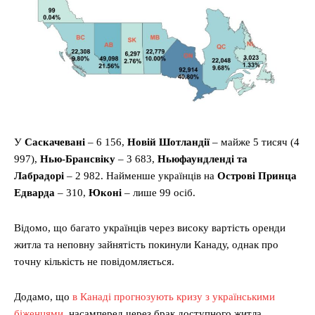
У
Саскачевані
– 6 156,
Новій Шотландії
– майже 5 тисяч (4
997),
Нью-Брансвіку
– 3 683,
Ньюфаундленді та
Лабрадорі
– 2 982. Найменше українців на
Острові Принца
Едварда
– 310,
Юконі
– лише 99 осіб.
Відомо, що багато українців через високу вартість оренди
житла та неповну зайнятість покинули Канаду, однак про
точну кількість не повідомляється.
Додамо, що
в Канаді прогнозують кризу з українськими
біженцями
, насамперед через брак доступного житла.