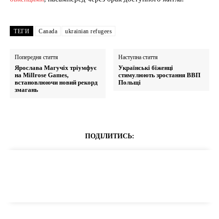
ТЕГИ
Canada
ukrainian refugees
Попередня стаття
Наступна стаття
Ярослава Магучіх тріумфує
Українські біженці
на Millrose Games,
стимулюють зростання ВВП
встановлюючи новий рекорд
Польщі
змагань
ПОДІЛИТИСЬ: