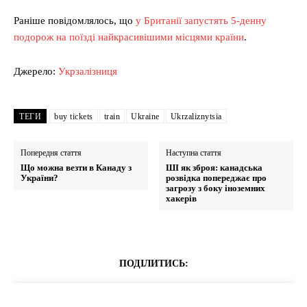
Раніше повідомлялось, що
у Британії запустять 5-денну
подорож на поїзді найкрасивішими місцями країни
.
Джерело:
Укрзалізниця
ТЕГИ
buy tickets
train
Ukraine
Ukrzaliznytsia
Попередня стаття
Наступна стаття
Що можна везти в Канаду з
ШІ як зброя: канадська
України?
розвідка попереджає про
загрозу з боку іноземних
хакерів
ПОДІЛИТИСЬ: