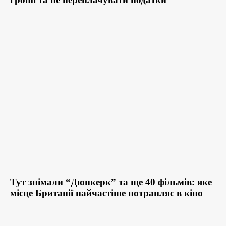
Тут знімали “Дюнкерк” та ще 40 фільмів: яке
місце Британії найчастіше потрапляє в кіно