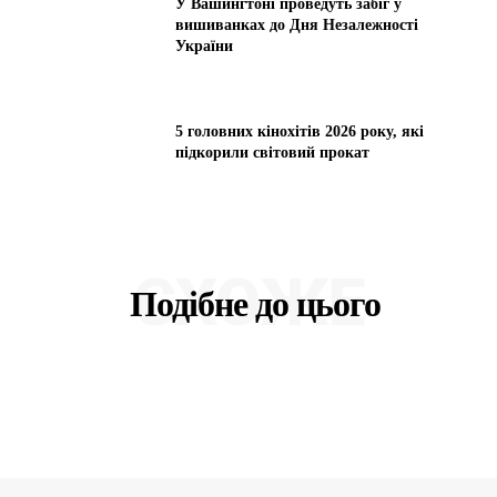
У Вашингтоні проведуть забіг у
вишиванках до Дня Незалежності
України
5 головних кінохітів 2026 року, які
підкорили світовий прокат
СХОЖЕ
Подібне до цього