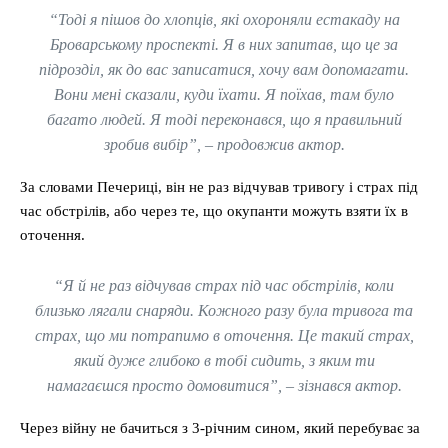
“Тоді я пішов до хлопців, які охороняли естакаду на
Броварському проспекті. Я в них запитав, що це за
підрозділ, як до вас записатися, хочу вам допомагати.
Вони мені сказали, куди їхати. Я поїхав, там було
багато людей. Я тоді переконався, що я правильний
зробив вибір”, – продовжив актор.
За словами Печериці, він не раз відчував тривогу і страх під
час обстрілів, або через те, що окупанти можуть взяти їх в
оточення.
“Я й не раз відчував страх під час обстрілів, коли
близько лягали снаряди. Кожного разу була тривога та
страх, що ми потрапимо в оточення. Це такий страх,
який дуже глибоко в тобі сидить, з яким ти
намагаєшся просто домовитися”, – зізнався актор.
Через війну не бачиться з 3-річним сином, який перебуває за