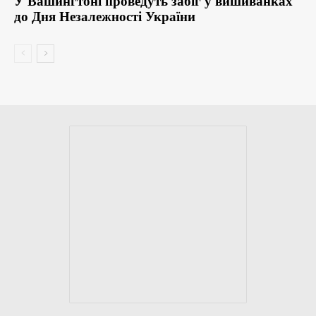
У Вашингтоні проведуть забіг у вишиванках
до Дня Незалежності України