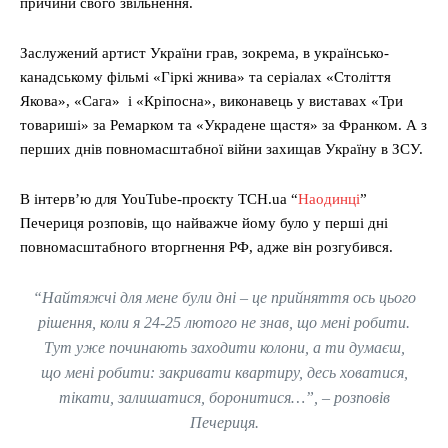
причини свого звільнення.
Заслужений артист України грав, зокрема, в українсько-
канадському фільмі «Гіркі жнива» та серіалах «Століття
Якова», «Сага» і «Кріпосна», виконавець у виставах «Три
товариші» за Ремарком та «Украдене щастя» за Франком. А з
перших днів повномасштабної війни захищав Україну в ЗСУ.
В інтерв’ю для YouTube-проєкту ТСН.ua “
Наодинці
”
Печериця розповів, що найважче йому було у перші дні
повномасштабного вторгнення РФ, адже він розгубився.
“Найтяжчі для мене були дні – це прийняття ось цього
рішення, коли я 24-25 лютого не знав, що мені робити.
Тут уже починають заходити колони, а ти думаєш,
що мені робити: закривати квартиру, десь ховатися,
тікати, залишатися, боронитися…”, – розповів
Печериця.