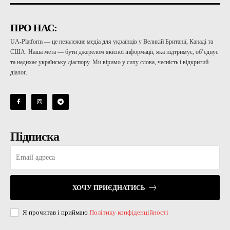
ПРО НАС:
UA-Platform — це незалежне медіа для українців у Великій Британії, Канаді та
США. Наша мета — бути джерелом якісної інформації, яка підтримує, об’єднує
та надихає українську діаспору. Ми віримо у силу слова, чесність і відкритий
діалог.
Підписка
ХОЧУ ПРИЄДНАТИСЬ
Я прочитав і приймаю
Політику конфіденційності