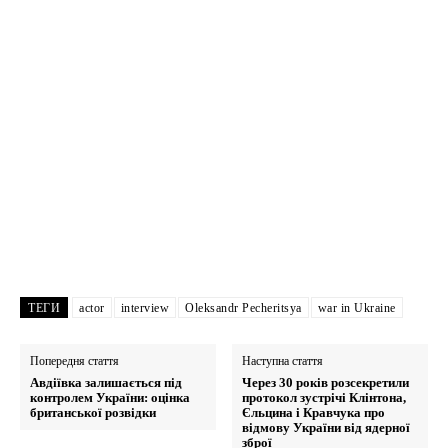
ТЕГИ
actor
interview
Oleksandr Pecheritsya
war in Ukraine
Попередня стаття
Наступна стаття
Авдіївка залишається під
Через 30 років розсекретили
контролем України: оцінка
протокол зустрічі Клінтона,
британської розвідки
Єльцина і Кравчука про
відмову України від ядерної
зброї