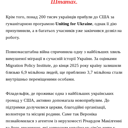
Штатах.
Крім того, понад 200 тисяч українців прибули до США за
гуманітарною програмою
Uniting for Ukraine
, однак її дію
призупинили, а в багатьох учасників уже закінчився дозвіл на
роботу.
Повномасштабна війна спричинила одну з найбільших хвиль
вимушеної міграції в сучасній історії України. За оцінками
Migration Policy Institute, до кінця 2025 року країну залишили
близько 6,9 мільйона людей, ще приблизно 3,7 мільйона стали
внутрішньо переміщеними особами.
Філадельфія, де проживає одна з найбільших українських
громад у США, активно допомагала новоприбулим. До
підтримки долучилися церкви, благодійні організації,
волонтери та місцеві родини. Саме так Вероніка
познайомилася з агентом із нерухомості Річардом Макілгенні
та його дружиною, які запросили українську сім’ю жити у