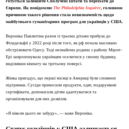
готується залишити Сполучені Штати та переїхати до
Європи. Як повідомляє
The Philadelphia Inquirer
, головною
причиною такого рішення стала невизначеність щодо
майбутнього гуманітарних програм для українців у США.
Вероніка Павлютіна разом із трьома дітьми прибула до
Філадельфії у 2022 році після того, як рф почала масовано
обстрілювати Одесу. Тоді незнайома родина з району Маунт-
Ері запропонувала українцям оселитися у своєму будинку,
виділивши кімнату на третьому поверсі.
Жінка пригадує, що перші місяці в Америці були сповнені
підтримки. Сусіди приносили продукти, одяг, подарункові
сертифікати, допомагали дітям адаптуватися та
організовували для них дозвілля.
«Я ніколи цього не забуду», — каже Вероніка.
Статус українців у США залишається