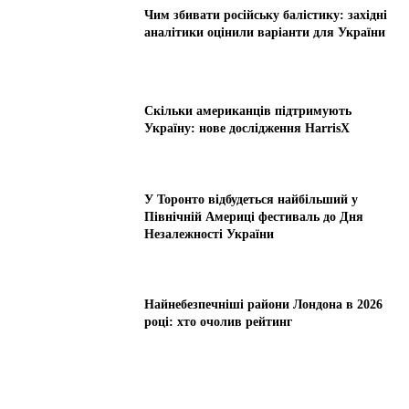
Чим збивати російську балістику: західні
аналітики оцінили варіанти для України
Скільки американців підтримують
Україну: нове дослідження HarrisX
У Торонто відбудеться найбільший у
Північній Америці фестиваль до Дня
Незалежності України
Найнебезпечніші райони Лондона в 2026
році: хто очолив рейтинг