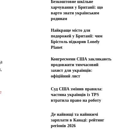
Безкоштовне шкільне
харчування у Британії: що
варто знати українським
родинам
Найкраще місто для
подорожей у Британії: чим
Брістоль підкорив Lonely
Planet
Конгресмени США закликають
да
продовжити тимчасовий
,
захист для українців:
офіційний лист
Суд США змінив правила:
е
частина українців із TPS
втратила право на роботу
Де найвищі та найнижчі
зарплати в Канаді: рейтинг
регіонів 2026