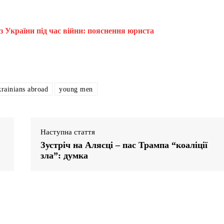
 з України під час війни: пояснення юриста
krainians abroad
young men
Наступна стаття
Зустріч на Алясці – пас Трампа “коаліції
зла”: думка