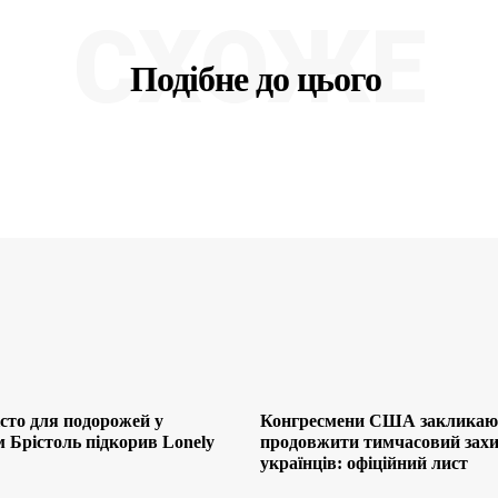
СХОЖЕ
Подібне до цього
сто для подорожей у
Конгресмени США закликаю
м Брістоль підкорив Lonely
продовжити тимчасовий захи
українців: офіційний лист