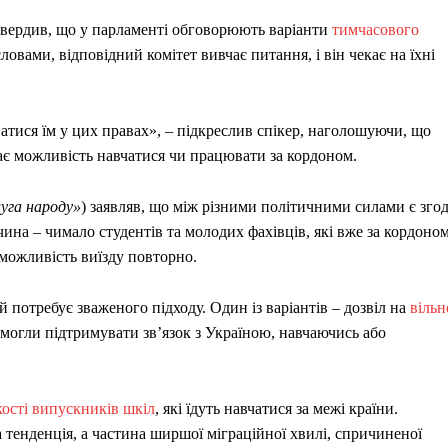
твердив, що у парламенті обговорюють варіанти
тимчасового
словами, відповідний комітет вивчає питання, і він чекає на їхні
атися їм у цих правах», – підкреслив спікер, наголошуючи, що
ачає можливість навчатися чи працювати за кордоном.
уга народу»
) заявляв, що між різними політичними силами є зго
ина – чимало студентів та молодих фахівців, які вже за кордоном
можливість виїзду повторно.
 потребує зваженого підходу. Один із варіантів – дозвіл на
вільн
 могли підтримувати зв’язок з Україною, навчаючись або
кості випускників шкіл
, які їдуть навчатися за межі країни.
енденція, а частина ширшої міграційної хвилі, спричиненої