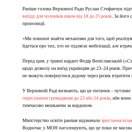
Раніше голова Верховної Ради Руслан Стефанчук під
виїзду для чоловіків віком від 18 до 25 років
. За його 
пропозиції.
«Ми повинні знайти механізми для того, щоб реалізув
йдеться про тих, хто не підлягає мобілізації, але втр
Перед цим, у травні нардеп Федір Веніславський (
«Сл
щодо дозволу на виїзд українцям до 23–24 років. Прич
не можуть повернутися додому через ризик втратити 
У Верховній Раді визнають, що це питання – чутливе й
пересування громадянам до 23 або 24 років
, аби вони
тимчасово мешкаючи за кордоном.
Міністерство освіти раніше відзначало
зростання кіль
Водночас у МОН наголошують, що це поки не масова т