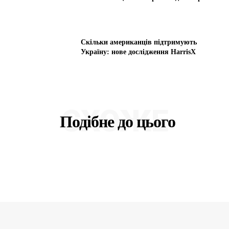
Скільки американців підтримують
Україну: нове дослідження HarrisX
СХОЖЕ
Подібне до цього