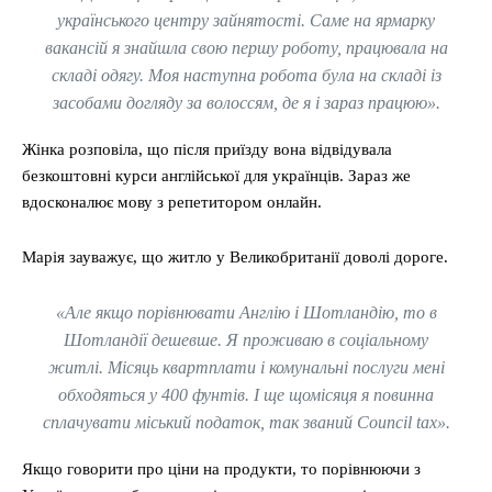
українського центру зайнятості. Cаме на ярмарку
вакансій я знайшла свою першу роботу, працювала на
складі одягу. Моя наступна робота була на складі із
засобами догляду за волоссям, де я і зараз працюю».
Жінка розповіла, що після приїзду вона відвідувала
безкоштовні курси англійської для українців. Зараз же
вдосконалює мову з репетитором онлайн.
Марія зауважує, що житло у Великобританії доволі дороге.
«Але якщо порівнювати Англію і Шотландію, то в
Шотландії дешевше. Я проживаю в соціальному
житлі. Місяць квартплати і комунальні послуги мені
обходяться у 400 фунтів. І ще щомісяця я повинна
сплачувати міський податок, так званий Council tax».
Якщо говорити про ціни на продукти, то порівнюючи з