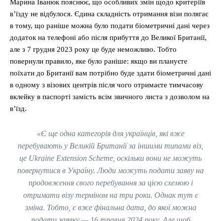
Марина Іванюк пояснює, що особливих змін щодо критеріїв
в’їзду не відбулося. Єдина складність отримання візи полягає
в тому, що раніше можна було подати біометричні дані через
додаток на телефоні або після прибуття до Великої Британії,
але з 7 грудня 2023 року це буде неможливо. Тобто
повернули правило, яке було раніше: якщо ви плануєте
поїхати до Британії вам потрібно буде здати біометричні дані
в одному з візових центрів після чого отримаєте тимчасову
вклейку в паспорті замість всім звичного листа з дозволом на
в’їзд.
«Є ще одна категорія для українців, які вже
перебувають у Великій Британії за іншими типами віз,
це Ukraine Extension Scheme, оскільки вони не можуть
повернутися в Україну. Люди можуть подати заяву на
продовження свого перебування за цією схемою і
отримати візу терміном на три роки. Однак тут є
зміна. Тобто, є вже фінальна дата, до якої можна
подати заявку — 16 травня 2024 року. Але щоб