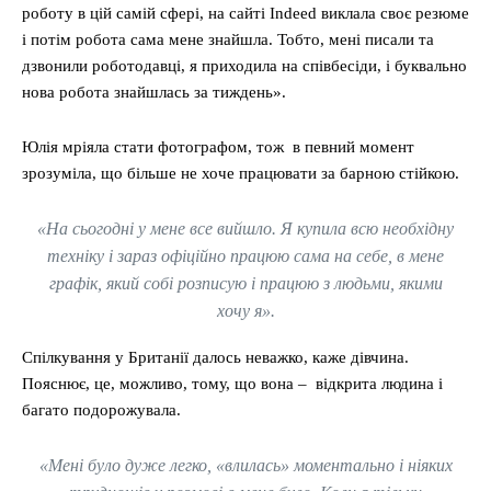
роботу в цій самій сфері, на сайті Indeed виклала своє резюме
і потім робота сама мене знайшла. Тобто, мені писали та
дзвонили роботодавці, я приходила на співбесіди, і буквально
нова робота знайшлась за тиждень».
Юлія мріяла стати фотографом, тож в певний момент
зрозуміла, що більше не хоче працювати за барною стійкою.
«На сьогодні у мене все вийшло. Я купила всю необхідну
техніку і зараз офіційно працюю сама на себе, в мене
графік, який собі розписую і працюю з людьми, якими
хочу я».
Спілкування у Британії далось неважко, каже дівчина.
Пояснює, це, можливо, тому, що вона – відкрита людина і
багато подорожувала.
«Мені було дуже легко, «влилась» моментально і ніяких