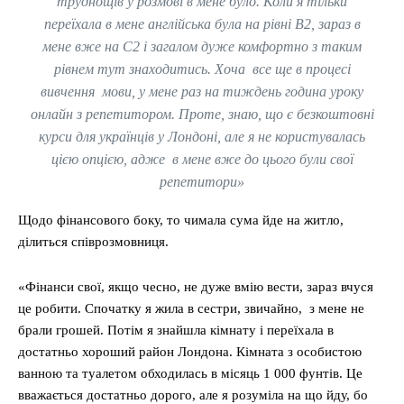
труднощів у розмові в мене було. Коли я тільки
переїхала в мене англійська була на рівні В2, зараз в
мене вже на C2 і загалом дуже комфортно з таким
рівнем тут знаходитись. Хоча все ще в процесі
вивчення мови, у мене раз на тиждень година уроку
онлайн з репетитором. Проте, знаю, що є безкоштовні
курси для українців у Лондоні, але я не користувалась
цією опцією, адже в мене вже до цього були свої
репетитори»
Щодо фінансового боку, то чимала сума йде на житло,
ділиться співрозмовниця.
«Фінанси свої, якщо чесно, не дуже вмію вести, зараз вчуся
це робити. Cпочатку я жила в сестри, звичайно, з мене не
брали грошей. Потім я знайшла кімнату і переїхала в
достатньо хороший район Лондона. Кімната з особистою
ванною та туалетом обходилась в місяць 1 000 фунтів. Це
вважається достатньо дорого, але я розуміла на що йду, бо