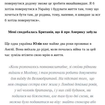
повернутися додому зможе це зробити якнайшвидше. Я б
хотіла повернутися в Україну і будувати життя там, тому що
хочеться бути там, де родина, тому, напевне, я швидше за все
б хотіла повернутися».
Мені сподобалась Британія, що й про Америку забула
Ще одна українка
Юлія
вже майже два роки проживає в
Англії. Вона виїхала до рідні, коли почалась війна та за цей
час зуміла втілити свою мрію в життя.
«Коли розпочалось повномасштабне, зі своїми рідними
виїхали в Молдову, і там розпочали робити документи
для виїзду до Великобританії. На підставі того, що
моя старша сестра вже жила у Лондоні декілька років,
у неї чоловік британець, і у них свій будинок, ми
подалися на біженство, але там було дві схеми, як
можна було подаватися на візу: знайти спонсора або