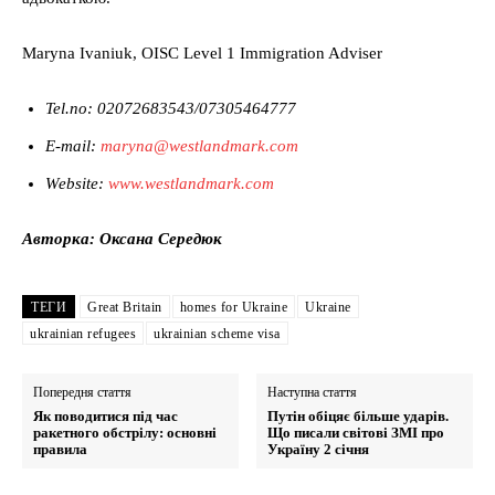
Maryna Ivaniuk, OISC Level 1 Immigration Adviser
Tel.no: 02072683543/07305464777
E-mail:
maryna@westlandmark.com
Website:
www.westlandmark.com
Авторка: Оксана Середюк
ТЕГИ
Great Britain
homes for Ukraine
Ukraine
ukrainian refugees
ukrainian scheme visa
Попередня стаття
Наступна стаття
Як поводитися під час
Путін обіцяє більше ударів.
ракетного обстрілу: основні
Що писали світові ЗМІ про
правила
Україну 2 січня