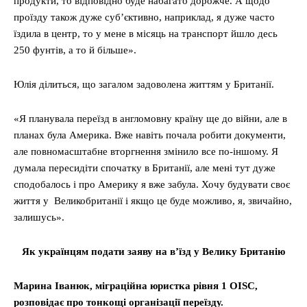
продукти, то відповідно буде набагато дорожче. А щодо
проїзду також дуже суб’єктивно, наприклад, я дуже часто
їздила в центр, то у мене в місяць на транспорт йшло десь
250 фунтів, а то й більше».
Юлія ділиться, що загалом задоволена життям у Британії.
«Я планувала переїзд в англомовну країну ще до війни, але в
планах була Америка. Вже навіть почала робити документи,
але повномасштабне вторгнення змінило все по-іншому. Я
думала пересидіти спочатку в Британії, але мені тут дуже
сподобалось і про Америку я вже забула. Хочу будувати своє
життя у Великобританії і якщо це буде можливо, я, звичайно,
залишусь».
Як українцям подати заяву на в’їзд у Велику Британію
Марина Іванюк, міграційна юристка рівня 1 OISC,
розповідає про тонкощі організації переїзду.