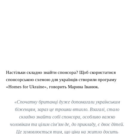
Настільки складно знайти спонсора? Щоб скористатися
спонсорською схемою для українців створили програму
«Homеs for Ukraine», говорить Марина Іванюк.
«Спочатку британці дуже допомагали українським
біженцям, зараз це трошки втихло. Взагалі, стало
складно знайти собі спонсора, особливо важко
чоловікам та цілим сім’ям де, до прикладу, є двоє дітей.
Це зумовлюється тим, що ціни на житло досить