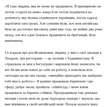
«Я така людина, яка не може не працювати. Я принципово не
хотіла «сідати на шию» владі й не хотіла подаватися на
допомогу, яку можна отримувати українцям, хотіла одразу
заробляти свої гроші. Але сумніви були, хоч моя англійська
була на достатньо високому рівні вже тоді, це майже два роки
назад, але все одно боялась працювати на британців, була
невпевнена.
І я згадала про російськомовну людину, у якої є свої заклади в
Лондоні, три ресторани — це чоловік з Таджикистану. Я
слідкувала за ним в Інстаграмі і вирішила йому написати, чи
міг би він мене взяти до себе на роботу, я пояснила всю
ситуацію на що він сказав, «звичайно приходить ми знайдемо
тобі якусь роботу». Я раніше працювала барменом і цю
сферу добре знала, пройшла співбесіду, і мене взяли
працювати за барною стійкою. Пропрацювала там декілька
місяців і потім мені не дуже підходила локація і відчула, що
вже впевнена в своїй англійській мові. Почала шукати іншу