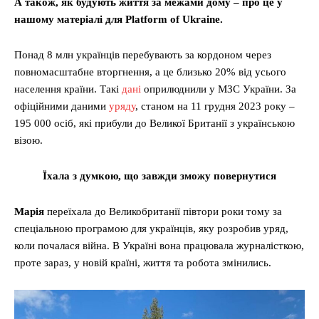
А також, як будують життя за межами дому – про це у
нашому матеріалі для Platform of Ukraine.
Понад 8 млн українців перебувають за кордоном через
повномасштабне вторгнення, а це близько 20% від усього
населення країни. Такі
дані
оприлюднили у МЗС України. За
офіційними даними
уряду
, станом на 11 грудня 2023 року –
195 000 осіб, які прибули до Великої Британії з українською
візою.
Їхала з думкою, що завжди зможу повернутися
Марія
переїхала до Великобританії півтори роки тому за
спеціальною програмою для українців, яку розробив уряд,
коли почалася війна. В Україні вона працювала журналісткою,
проте зараз, у новій країні, життя та робота змінились.