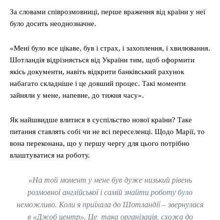
За словами співрозмовниці, перше враження від країни у неї
було досить неоднозначне.
«Мені було все цікаве, був і страх, і захоплення, і хвилювання.
Шотландія відрізняється від України тим, щоб оформити
якісь документи, навіть відкрити банківський рахунок
набагато складніше і це довший процес. Такі моменти
зайняли у мене, напевне, до тижня часу».
Як найшвидше влитися в суспільство нової країни? Таке
питання ставлять собі чи не всі переселенці. Щодо Марії, то
вона переконана, що у першу чергу для цього потрібно
влаштуватися на роботу.
«На той момент у мене був дуже низький рівень
розмовної англійської і самій знайти роботу було
неможливо. Коли я приїхала до Шотландії – звернулася
в «Джоб центр». Це така організація, схожа до