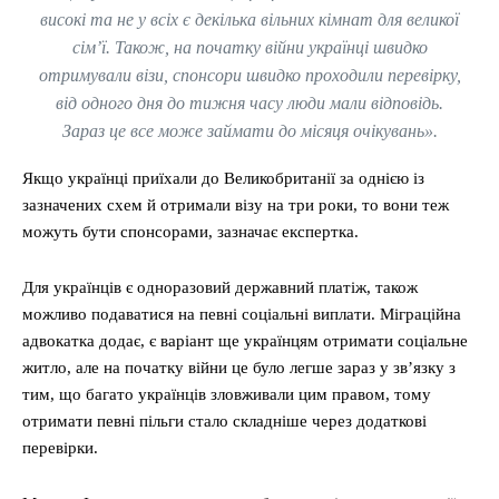
високі та не у всіх є декілька вільних кімнат для великої
сім’ї. Також, на початку війни українці швидко
отримували візи, спонсори швидко проходили перевірку,
від одного дня до тижня часу люди мали відповідь.
Зараз це все може займати до місяця очікувань».
Якщо українці приїхали до Великобританії за однією із
зазначених схем й отримали візу на три роки, то вони теж
можуть бути спонсорами, зазначає експертка.
Для українців є одноразовий державний платіж, також
можливо подаватися на певні соціальні виплати. Міграційна
адвокатка додає, є варіант ще українцям отримати соціальне
житло, але на початку війни це було легше зараз у зв’язку з
тим, що багато українців зловживали цим правом, тому
отримати певні пільги стало складніше через додаткові
перевірки.