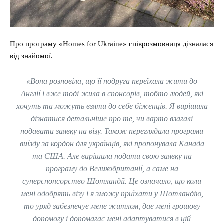
Про програму «Homes for Ukraine» співрозмовниця дізналася
від знайомої.
«Вона розповіла, що її подруга переїхала жити до
Англії і вже тоді жила в спонсорів, тобто людей, які
хочуть та можуть взяти до себе біженців. Я вирішила
дізнатися детальніше про те, чи варто взагалі
подавати заявку на візу. Також переглядала програми
виїзду за кордон для українців, які пропонувала Канада
та США. Але вирішила подати свою заявку на
програму до Великобританії, а саме на
суперспонсорство Шотландії. Це означало, що коли
мені одобрять візу і я зможу приїхати у Шотландію,
то уряд забезпечує мене житлом, дає мені грошову
допомогу і допомагає мені адаптуватися в цій