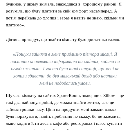
будинок, у якому знімала, знаходився в хорошому районі. Я
розуміла, що буду платити за свій комфорт насамперед. А
потім переїхала до хлопця і зараз я навіть не знаю, скільки ми
платимо».
Дівчина пригадує, що знайти кімнату було достатньо важко.
«Пошуки зайняли в мене приблизно півтора місяці. Я
постійно оновлювала інформацію на сайтах, ходила на
огляди житла. І часто були такі ситуації, що мені не
хотіли здавати, бо був маленький дохід або навпаки
мені не подобались умови.
Шукала кімнату на сайтах SparerRoom, знаю, ще є Zillow – це
такі два найпопулярніші, де можна знайти житло, але це
займає трошки часу. Ціни на продукти мені завжди важко
було порахувати, навіть приблизно не скажу, бо це залежить,
якщо ходити їсти десь в кафе або ресторанах і плюс купляти