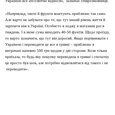
Україною все абсолютно відносно, зазначає співрозмовниця.
«Наприклад, овочі й фрукти коштують приблизно так само.
Але варто не забувати про те, що тут інший рівень життя й
зарплати ніж в Україні. Особисто я ходжу в магазини раз в
тиждень. І в мене сума виходить 40-50 фунтів. Щодо проїзду,
то варто зазначити, що тут він дорогий. Якщо порівнювати з
Україною і переводити це все в гривні – приблизно я
витрачаю напевно 500 грн щодня у дві сторони. Коли тільки
приїхала, то будь-яку покупку переводила в гривні і спочатку
це просто був шок, але потрібно відмовлятися від такого і не
переводити».