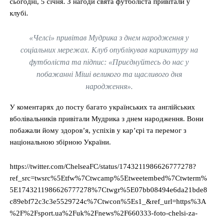
сьогодні, 5 січня. З нагоди свята футболіста привітали у
клубі.
«Челсі» привітав Мудрика з днем народження у
соціальних мережах. Клуб опублікував карикатуру на
футболіста та підпис: «Приєднуйтесь до нас у
побажанні Міші великого та щасливого дня
народження».
У коментарях до посту багато українських та англійських
вболівальників привітали Мудрика з днем народження. Вони
побажали йому здоров’я, успіхів у кар’єрі та перемог з
національною збірною України.
https://twitter.com/ChelseaFC/status/1743211986626777278?
ref_src=twsrc%5Etfw%7Ctwcamp%5Etweetembed%7Ctwterm%
5E1743211986626777278%7Ctwgr%5E07bb08494e6da21bde8
c89ebf72c3c3e5529724c%7Ctwcon%5Es1_&ref_url=https%3A
%2F%2Fsport.ua%2Fuk%2Fnews%2F660333-foto-chelsi-za-