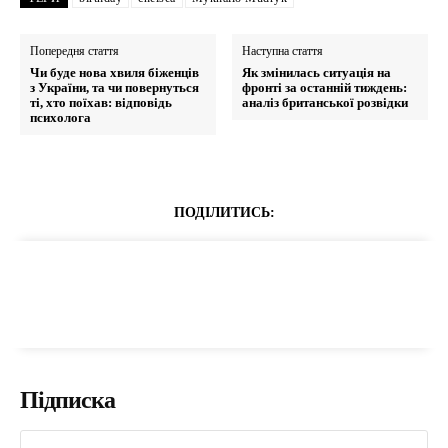
Попередня стаття
Наступна стаття
Чи буде нова хвиля біженців
Як змінилась ситуація на
з України, та чи повернуться
фронті за останній тиждень:
ті, хто поїхав: відповідь
аналіз британської розвідки
психолога
ПОДІЛИТИСЬ:
Підписка