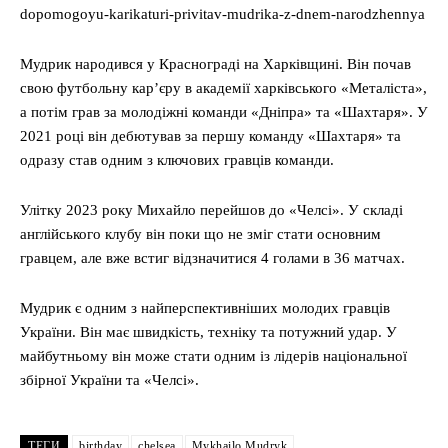
dopomogoyu-karikaturi-privitav-mudrika-z-dnem-narodzhennya
Мудрик народився у Краснограді на Харківщині. Він почав
свою футбольну кар’єру в академії харківського «Металіста»,
а потім грав за молодіжні команди «Дніпра» та «Шахтаря». У
2021 році він дебютував за першу команду «Шахтаря» та
одразу став одним з ключових гравців команди.
Улітку 2023 року Михайло перейшов до «Челсі». У складі
англійського клубу він поки що не зміг стати основним
гравцем, але вже встиг відзначитися 4 голами в 36 матчах.
Мудрик є одним з найперспективніших молодих гравців
України. Він має швидкість, техніку та потужний удар. У
майбутньому він може стати одним із лідерів національної
збірної України та «Челсі».
ТЕГИ
birthday
chelsea
Mykhailo Mudryk