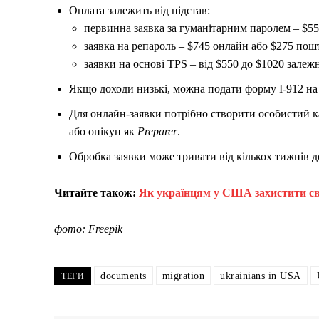
Оплата залежить від підстав:
первинна заявка за гуманітарним паролем – $55
заявка на репароль – $745 онлайн або $275 пош
заявки на основі TPS – від $550 до $1020 залежно
Якщо доходи низькі, можна подати форму I-912 на 
Для онлайн-заявки потрібно створити особистий ка
або опікун як
Preparer
.
Обробка заявки може тривати від кількох тижнів д
Читайте також:
Як українцям у США захистити сво
фото: Freepik
documents
migration
ukrainians in USA
ТЕГИ