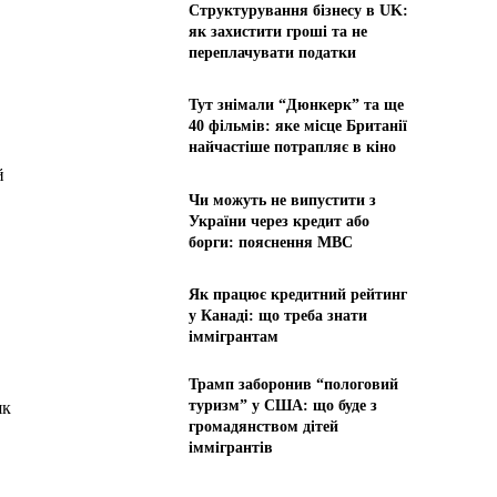
Структурування бізнесу в UK:
як захистити гроші та не
переплачувати податки
Тут знімали “Дюнкерк” та ще
40 фільмів: яке місце Британії
найчастіше потрапляє в кіно
й
Чи можуть не випустити з
України через кредит або
борги: пояснення МВС
Як працює кредитний рейтинг
у Канаді: що треба знати
іммігрантам
Трамп заборонив “пологовий
туризм” у США: що буде з
як
громадянством дітей
іммігрантів