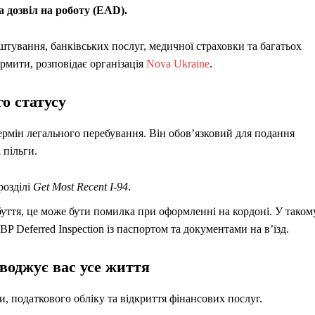
а дозвіл на роботу (EAD).
тування, банківських послуг, медичної страховки та багатьох
рмити, розповідає організація
Nova Ukraine
.
о статусу
ермін легального перебування. Він обов’язковий для подання
 пільги.
розділі
Get Most Recent I-94
.
уття, це може бути помилка при оформленні на кордоні. У таком
 Deferred Inspection із паспортом та документами на в’їзд.
оводжує вас усе життя
би, податкового обліку та відкриття фінансових послуг.