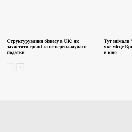
Структурування бізнесу в UK: як
Тут знімали 
захистити гроші та не переплачувати
яке місце Бр
податки
в кіно