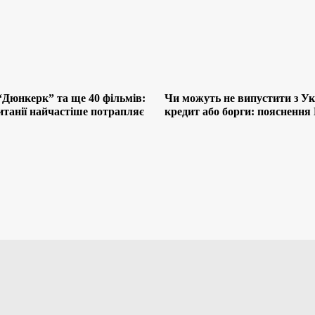
“Дюнкерк” та ще 40 фільмів:
Чи можуть не випустити з Ук
итанії найчастіше потрапляє
кредит або борги: поясненн