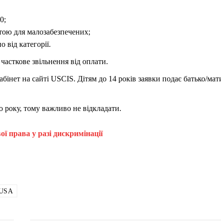
0;
тою для малозабезпечених;
 від категорії.
часткове звільнення від оплати.
бінет на сайті USCIS. Дітям до 14 років заявки подає батько/мат
о року, тому важливо не відкладати.
ї права у разі дискримінації
USA