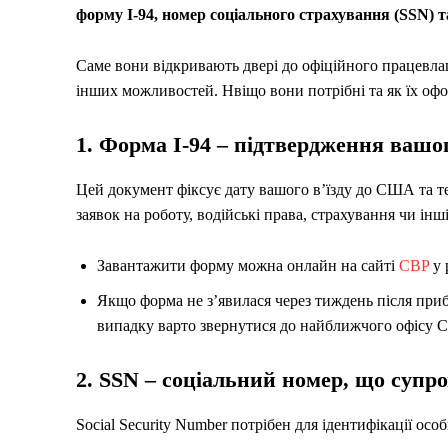
форму I-94, номер соціального страхування (SSN) т
Саме вони відкривають двері до офіційного працевлаш
інших можливостей. Нвіщо вони потрібні та як їх офо
1. Форма I-94 – підтвердження вашог
Цей документ фіксує дату вашого в’їзду до США та т
заявок на роботу, водійські права, страхування чи інші
Завантажити форму можна онлайн на сайті
CBP
у 
Якщо форма не з’явилася через тиждень після приб
випадку варто звернутися до найближчого офісу CBP
2. SSN – соціальний номер, що супр
Social Security Number потрібен для ідентифікації осо