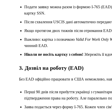
Подати заявку можна разом із формою I-765 (EAD).
картку SSN.
Після схвалення USCIS дані автоматично передаютьс
Якщо протягом двох тижнів після отримання EAD 
Важливо: картка з позначкою
Valid For Work Only W
чинний EAD.
Ніколи не носіть картку з собою!
Збережіть її вд
3. Дозвіл на роботу (EAD)
Без EAD офіційно працювати в США неможливо, нав
Перші 90 днів після прибуття українці з гуманіта
підтвердження права на роботу. Але паралельно п
Заява подається через форму I-765. Кожен член сім’