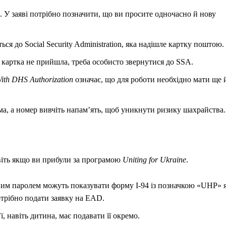
 У заяві потрібно позначити, що ви просите одночасно й нову
я до Social Security Administration, яка надішле картку поштою.
картка не прийшла, треба особисто звернутися до SSA.
ith DHS Authorization
означає, що для роботи необхідно мати ще 
ома, а номер вивчіть напам’ять, щоб уникнути ризику шахрайства.
іть якщо ви прибули за програмою
Uniting for Ukraine
.
рним паролем можуть показувати форму I-94 із позначкою «UHP» 
отрібно подати заявку на EAD.
ї, навіть дитина, має подавати її окремо.