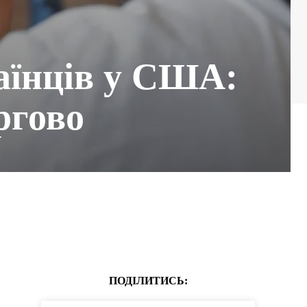
аїнців у США:
ргово
ПОДІЛИТИСЬ: