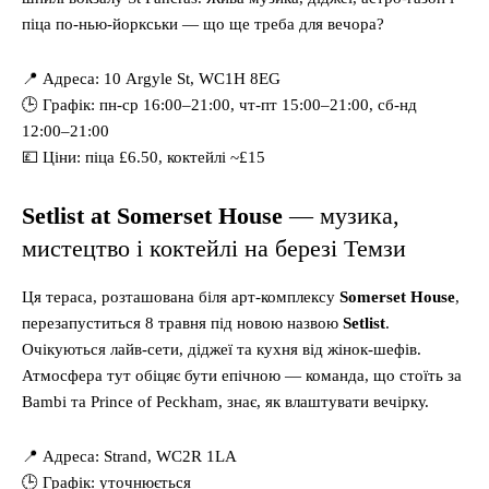
піца по-нью-йоркськи — що ще треба для вечора?
📍 Адреса: 10 Argyle St, WC1H 8EG
🕒 Графік: пн-ср 16:00–21:00, чт-пт 15:00–21:00, сб-нд
12:00–21:00
💷 Ціни: піца £6.50, коктейлі ~£15
Setlist at Somerset House
— музика,
мистецтво і коктейлі на березі Темзи
Ця тераса, розташована біля арт-комплексу
Somerset House
,
перезапуститься 8 травня під новою назвою
Setlist
.
Очікуються лайв-сети, діджеї та кухня від жінок-шефів.
Атмосфера тут обіцяє бути епічною — команда, що стоїть за
Bambi та Prince of Peckham, знає, як влаштувати вечірку.
📍 Адреса: Strand, WC2R 1LA
🕒 Графік: уточнюється