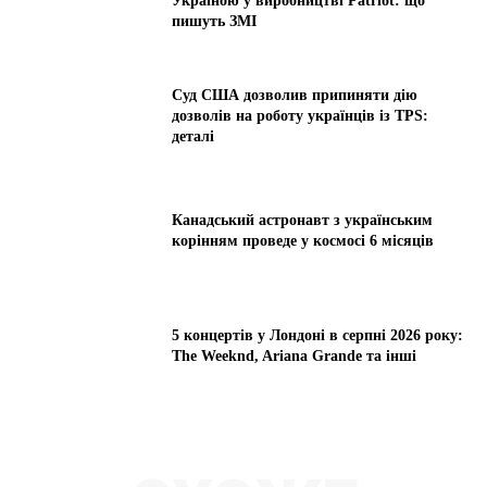
Україною у виробництві Patriot: що
пишуть ЗМІ
Суд США дозволив припиняти дію
дозволів на роботу українців із TPS:
деталі
Канадський астронавт з українським
корінням проведе у космосі 6 місяців
5 концертів у Лондоні в серпні 2026 року:
The Weeknd, Ariana Grande та інші