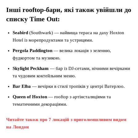
Інші rooftop-бари, які також увійшли до
списку Time Out:
Seabird
(Southwark) — найвища тераса на даху Hoxton
Hotel із морепродуктами та устрицями.
Pergola Paddington
— велика локація з зеленню,
фудкортом та музикою.
Skylight Peckham
— бар із DJ-сетами, нічними вечірками
та чудовим коктейльним меню.
Bar Elba
— вечірки в стилі тропіків у центрі Ватерлоо.
Queen of Hoxton
— rooftop з артінсталяціями та
тематичними декораціями.
Читайте також про 7 локацій з приголомшливим видом
на Лондон