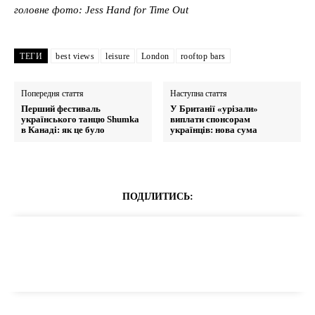
головне фото: Jess Hand for Time Out
ТЕГИ
best views
leisure
London
rooftop bars
Попередня стаття
Наступна стаття
Перший фестиваль
У Британії «урізали»
українського танцю Shumka
виплати спонсорам
в Канаді: як це було
українців: нова сума
ПОДІЛИТИСЬ: