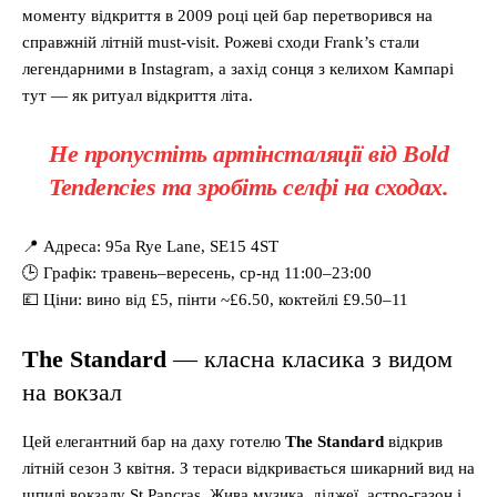
моменту відкриття в 2009 році цей бар перетворився на
справжній літній must-visit. Рожеві сходи Frank’s стали
легендарними в Instagram, а захід сонця з келихом Кампарі
тут — як ритуал відкриття літа.
Не пропустіть артінсталяції від Bold
Tendencies та зробіть селфі на сходах.
📍 Адреса: 95a Rye Lane, SE15 4ST
🕒 Графік: травень–вересень, ср-нд 11:00–23:00
💷 Ціни: вино від £5, пінти ~£6.50, коктейлі £9.50–11
The Standard
— класна класика з видом
на вокзал
Цей елегантний бар на даху готелю
The Standard
відкрив
літній сезон 3 квітня. З тераси відкривається шикарний вид на
шпилі вокзалу St Pancras. Жива музика, діджеї, астро-газон і