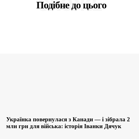
СХОЖЕ
Подібне до цього
Українка повернулася з Канади — і зібрала 2
млн грн для війська: історія Іванки Дячук