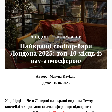
ЛОНДОН
ПОПУЛЯРНЕ
Найкращі rooftop-бари
Лондона 2025: топ-10 місць із
вау-атмосферою
Автор:
Maryna Kavkalo
16.04.2025
Дата:
У добірці — Де в Лондоні найкращі види на Темзу,
коктейлі з харизмою та атмосфера, що підкорює з