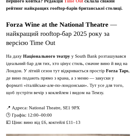
першого ковтка? Редакція
Time Out
склала свіжий
рейтинг найкращих rooftop-барів британської столиці.
Forza Wine at the National Theatre
—
найкращий rooftop-бар 2025 року за
версією Time Out
На даху
Національного театру
у South Bank розташувався
ідеальний бар для тих, хто цінує стиль, смачне вино й вид на
Лондон. У літній сезон тут відкривається простір
Forza Taps
,
де вино подають прямо з крана, а з меню — закуски у
форматі «італійське-але-по-лондонськи». Тут усе для того,
щоб зустріти вечір з коклейлем і видом на Темзу.
📍 Адреса: National Theatre, SE1 9PX
🕒 Графік: 12:00–00:00
💷 Ціни: вино від £6, коктейлі £11–13