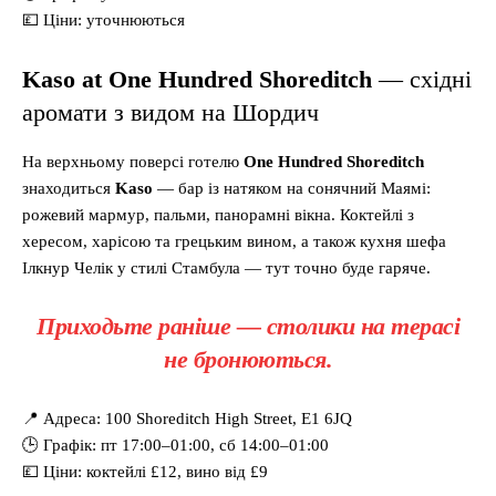
💷 Ціни: уточнюються
Kaso at One Hundred Shoreditch
— східні
аромати з видом на Шордич
На верхньому поверсі готелю
One Hundred Shoreditch
знаходиться
Kaso
— бар із натяком на сонячний Маямі:
рожевий мармур, пальми, панорамні вікна. Коктейлі з
хересом, харісою та грецьким вином, а також кухня шефа
Ілкнур Челік у стилі Стамбула — тут точно буде гаряче.
Приходьте раніше — столики на терасі
не бронюються.
📍 Адреса: 100 Shoreditch High Street, E1 6JQ
🕒 Графік: пт 17:00–01:00, сб 14:00–01:00
💷 Ціни: коктейлі £12, вино від £9