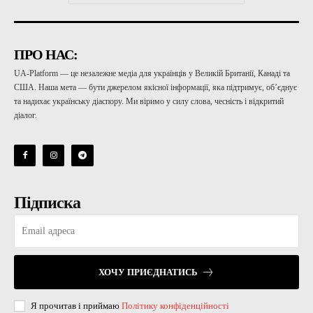
ПРО НАС:
UA-Platform — це незалежне медіа для українців у Великій Британії, Канаді та
США. Наша мета — бути джерелом якісної інформації, яка підтримує, об’єднує
та надихає українську діаспору. Ми віримо у силу слова, чесність і відкритий
діалог.
Підписка
ХОЧУ ПРИЄДНАТИСЬ
Я прочитав і приймаю
Політику конфіденційності