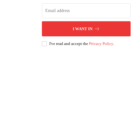
I WANT IN
I've read and accept the
Privacy Policy
.