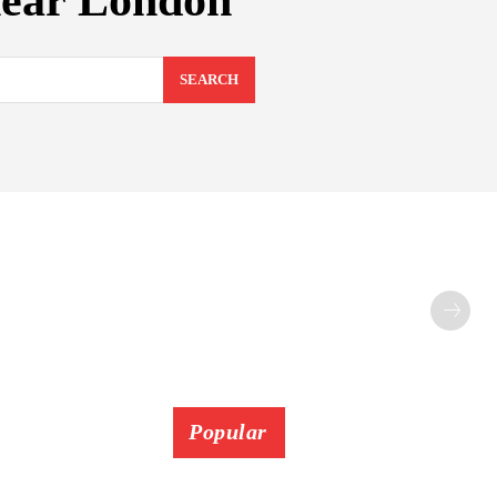
 near London
SEARCH
Popular