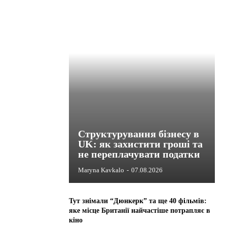
Структурування бізнесу в
UK: як захистити гроші та
не переплачувати податки
Maryna Kavkalo
-
07.08.2026
Тут знімали “Дюнкерк” та ще 40 фільмів:
яке місце Британії найчастіше потрапляє в
кіно