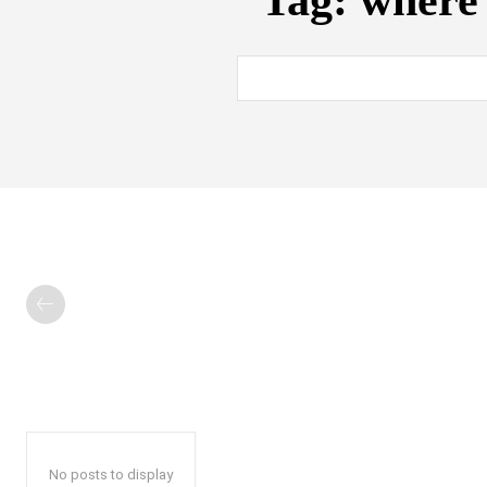
Tag:
where 
No posts to display