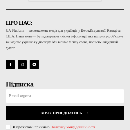
ПРО НАС:
UA-Platform — це незалежне медіа для українців у Великій Британії, Канаді та
США. Наша мета — бути джерелом якісної інформації, яка підтримує, об’єднує
та надихає українську діаспору. Ми віримо у силу слова, чесність і відкритий
діалог.
Підписка
ХОЧУ ПРИЄДНАТИСЬ
Я прочитав і приймаю
Політику конфіденційності