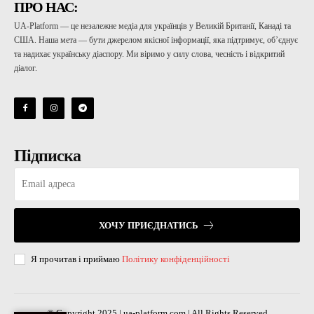
ПРО НАС:
UA-Platform — це незалежне медіа для українців у Великій Британії, Канаді та
США. Наша мета — бути джерелом якісної інформації, яка підтримує, об’єднує
та надихає українську діаспору. Ми віримо у силу слова, чесність і відкритий
діалог.
Підписка
ХОЧУ ПРИЄДНАТИСЬ
Я прочитав і приймаю
Політику конфіденційності
© Copyright 2025 | ua-platform.com | All Rights Reserved