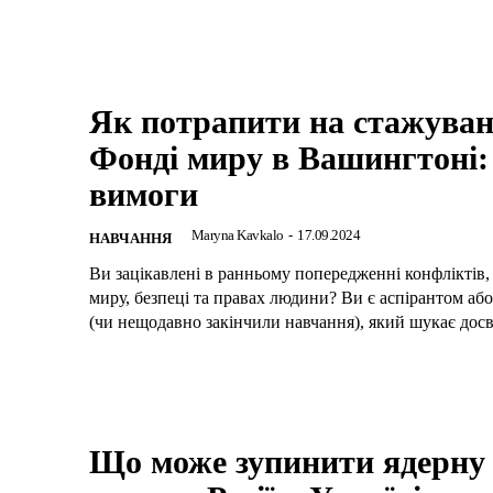
Як потрапити на стажуван
Фонді миру в Вашингтоні:
вимоги
Maryna Kavkalo
-
17.09.2024
НАВЧАННЯ
Ви зацікавлені в ранньому попередженні конфліктів,
миру, безпеці та правах людини? Ви є аспірантом аб
(чи нещодавно закінчили навчання), який шукає досві
Що може зупинити ядерну