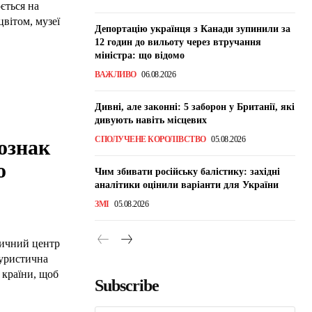
ється на
вітом, музеї
Депортацію українця з Канади зупинили за
12 годин до вильоту через втручання
міністра: що відомо
ВАЖЛИВО
06.08.2026
Дивні, але законні: 5 заборон у Британії, які
дивують навіть місцевих
СПОЛУЧЕНЕ КОРОЛІВСТВО
05.08.2026
ознак
о
Чим збивати російську балістику: західні
аналітики оцінили варіанти для України
ЗМІ
05.08.2026
тичний центр
туристична
 країни, щоб
Subscribe