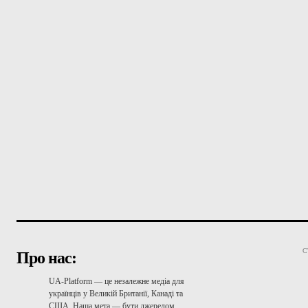
С
Про нас:
UA-Platform — це незалежне медіа для
українців у Великій Британії, Канаді та
США. Наша мета — бути джерелом