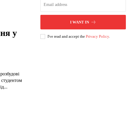
I WANT IN
ня у
I've read and accept the
Privacy Policy
.
 розбудові
о студентом
д...