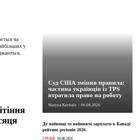
ється на
найбільших у
джаються,
Суд США змінив правила:
частина українців із TPS
втратила право на роботу
Maryna Kavkalo
-
06.08.2026
ітіння
сяця
Де найвищі та найнижчі зарплати в Канаді:
рейтинг регіонів 2026
ГРОШІ
06.08.2026