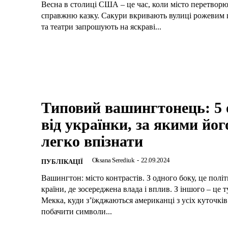
Весна в столиці США – це час, коли місто перетворю
справжню казку. Сакури вкривають вулиці рожевим ц
та театри запрошують на яскраві...
Типовий вашингтонець: 5 
від українки, за якими йог
легко впізнати
Oksana Serediuk
-
22.09.2024
ПУБЛІКАЦІЇ
Вашингтон: місто контрастів. З одного боку, це полі
країни, де зосереджена влада і вплив. З іншого – це 
Мекка, куди з’їжджаються американці з усіх куточків
побачити символи...