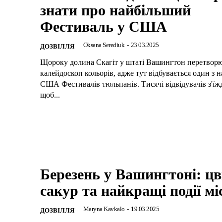
знати про найбільший
Фестиваль у США
Oksana Serediuk
-
23.03.2025
ДОЗВІЛЛЯ
Щороку долина Скагіт у штаті Вашингтон перетворю
калейдоскоп кольорів, адже тут відбувається один з 
США Фестивалів тюльпанів. Тисячі відвідувачів з'їж
щоб...
Березень у Вашингтоні: цв
сакур та найкращі події мі
Maryna Kavkalo
-
19.03.2025
ДОЗВІЛЛЯ