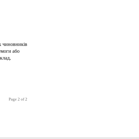
х чиновників
емоги або
клад,
Page 2 of 2