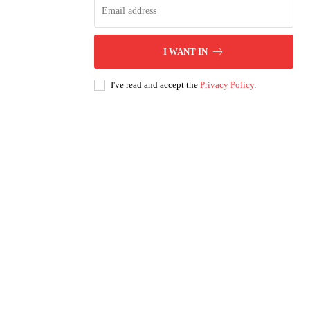
I WANT IN
I've read and accept the
Privacy Policy
.