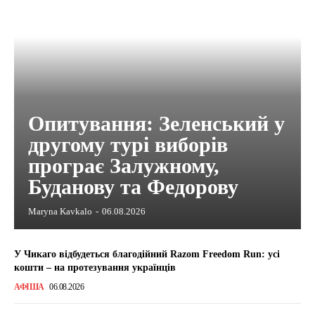
Опитування: Зеленський у
другому турі виборів
програє Залужному,
Буданову та Федорову
Maryna Kavkalo
-
06.08.2026
У Чикаго відбудеться благодійний Razom Freedom Run: усі
кошти – на протезування українців
АФІША
06.08.2026