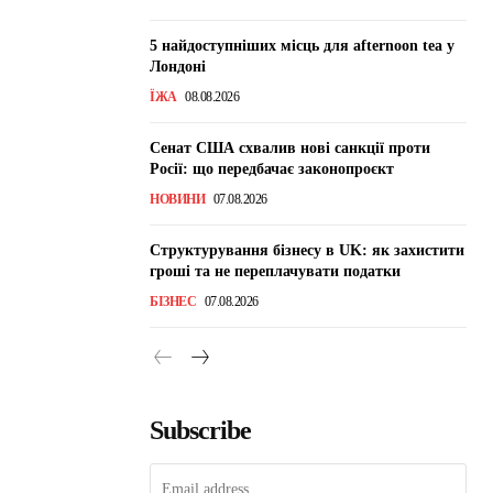
5 найдоступніших місць для afternoon tea у
Лондоні
ЇЖА
08.08.2026
Сенат США схвалив нові санкції проти
Росії: що передбачає законопроєкт
НОВИНИ
07.08.2026
Структурування бізнесу в UK: як захистити
гроші та не переплачувати податки
БІЗНЕС
07.08.2026
Subscribe