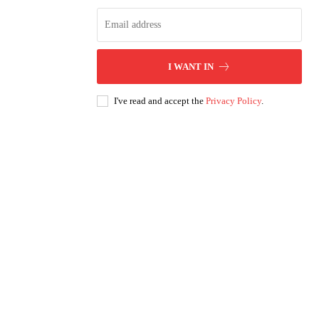
I WANT IN
I've read and accept the
Privacy Policy
.