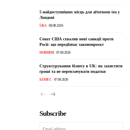
5 найдоступніших місць для afternoon tea у
Лондоні
ЇЖА
08.08.2026
Сенат США схвалив нові санкції проти
Росії: що передбачає законопроєкт
НОВИНИ
07.08.2026
Структурування бізнесу в UK: як захистити
гроші та не переплачувати податки
БІЗНЕС
07.08.2026
Subscribe