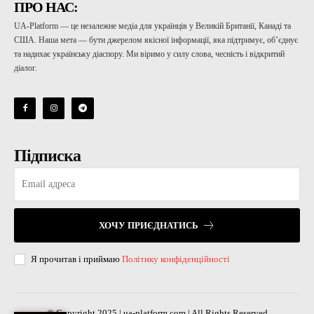
ПРО НАС:
UA-Platform — це незалежне медіа для українців у Великій Британії, Канаді та
США. Наша мета — бути джерелом якісної інформації, яка підтримує, об’єднує
та надихає українську діаспору. Ми віримо у силу слова, чесність і відкритий
діалог.
Підписка
ХОЧУ ПРИЄДНАТИСЬ
Я прочитав і приймаю
Політику конфіденційності
© Copyright 2025 | ua-platform.com | All Rights Reserved