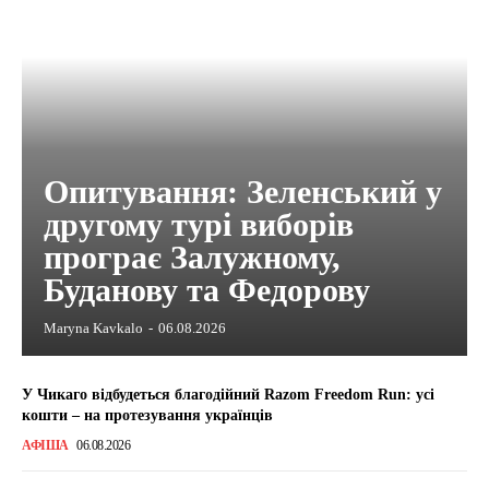
Опитування: Зеленський у
другому турі виборів
програє Залужному,
Буданову та Федорову
Maryna Kavkalo
-
06.08.2026
У Чикаго відбудеться благодійний Razom Freedom Run: усі
кошти – на протезування українців
АФІША
06.08.2026