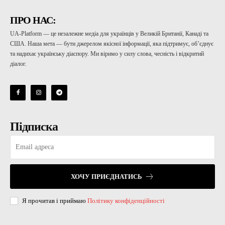
ПРО НАС:
UA-Platform — це незалежне медіа для українців у Великій Британії, Канаді та
США. Наша мета — бути джерелом якісної інформації, яка підтримує, об’єднує
та надихає українську діаспору. Ми віримо у силу слова, чесність і відкритий
діалог.
Підписка
ХОЧУ ПРИЄДНАТИСЬ
Я прочитав і приймаю
Політику конфіденційності