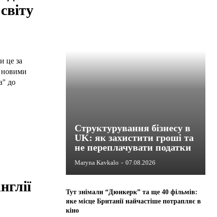
світу
и це за
с новими
а" до
Структурування бізнесу в
UK: як захистити гроші та
не переплачувати податки
Maryna Kavkalo
-
07.08.2026
нглії
Тут знімали “Дюнкерк” та ще 40 фільмів:
яке місце Британії найчастіше потрапляє в
кіно