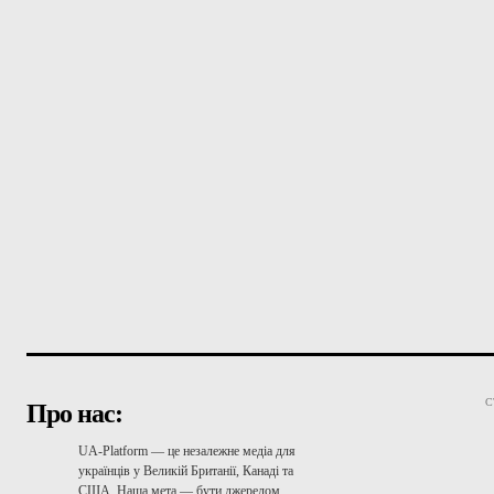
С
Про нас:
UA-Platform — це незалежне медіа для
українців у Великій Британії, Канаді та
США. Наша мета — бути джерелом