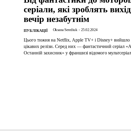
серіали, які зроблять вихі
вечір незабутнім
Oksana Serediuk
-
25.02.2024
ПУБЛІКАЦІЇ
Цього тижня на Netflix, Apple TV+ і Disney+ вийшло
цікавих релізи. Серед них — фантастичний серіал «А
Останній захисник» у франшизі відомого мультсеріалу