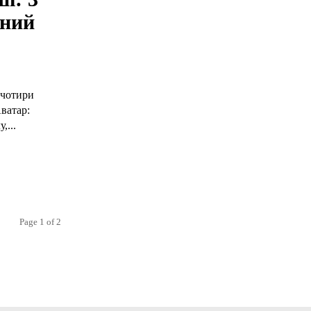
дний
 чотири
ватар:
,...
Page 1 of 2