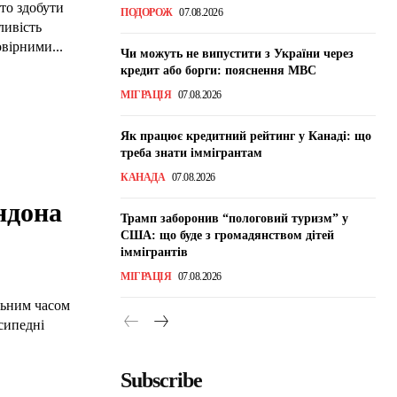
сто здобути
ПОДОРОЖ
07.08.2026
ливість
вірними...
Чи можуть не випустити з України через
кредит або борги: пояснення МВС
МІГРАЦІЯ
07.08.2026
Як працює кредитний рейтинг у Канаді: що
треба знати іммігрантам
КАНАДА
07.08.2026
ндона
Трамп заборонив “пологовий туризм” у
США: що буде з громадянством дітей
іммігрантів
МІГРАЦІЯ
07.08.2026
альним часом
сипедні
Subscribe