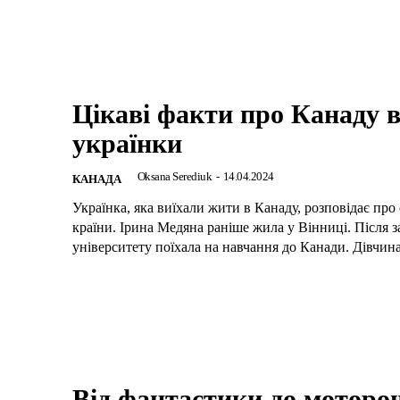
Цікаві факти про Канаду в
українки
Oksana Serediuk
-
14.04.2024
КАНАДА
Українка, яка виїхали жити в Канаду, розповідає про
країни. Ірина Медяна раніше жила у Вінниці. Після 
університету поїхала на навчання до Канади. Дівчина
Від фантастики до моторош