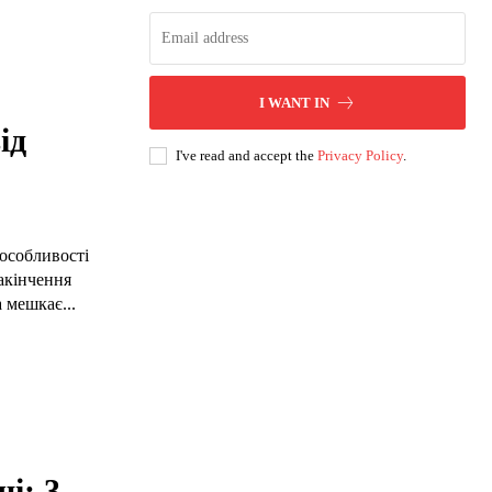
I WANT IN
ід
I've read and accept the
Privacy Policy
.
 особливості
закінчення
 мешкає...
і: 3