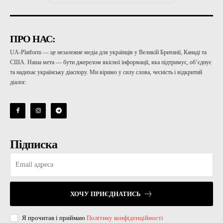
ПРО НАС:
UA-Platform — це незалежне медіа для українців у Великій Британії, Канаді та
США. Наша мета — бути джерелом якісної інформації, яка підтримує, об’єднує
та надихає українську діаспору. Ми віримо у силу слова, чесність і відкритий
діалог.
Підписка
ХОЧУ ПРИЄДНАТИСЬ
Я прочитав і приймаю
Політику конфіденційності