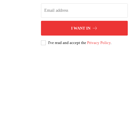
I WANT IN
I've read and accept the
Privacy Policy
.