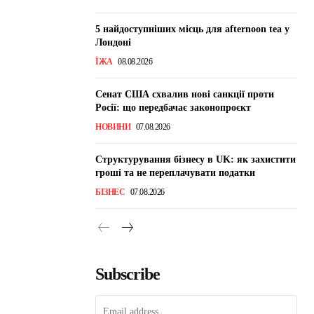
5 найдоступніших місць для afternoon tea у
Лондоні
ЇЖА
08.08.2026
Сенат США схвалив нові санкції проти
Росії: що передбачає законопроєкт
НОВИНИ
07.08.2026
Структурування бізнесу в UK: як захистити
гроші та не переплачувати податки
БІЗНЕС
07.08.2026
Subscribe