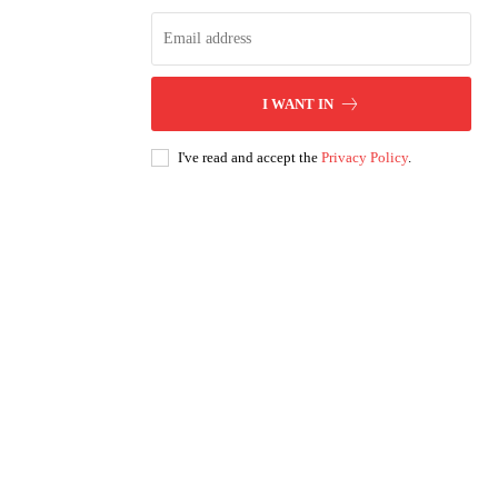
I WANT IN
I've read and accept the
Privacy Policy
.