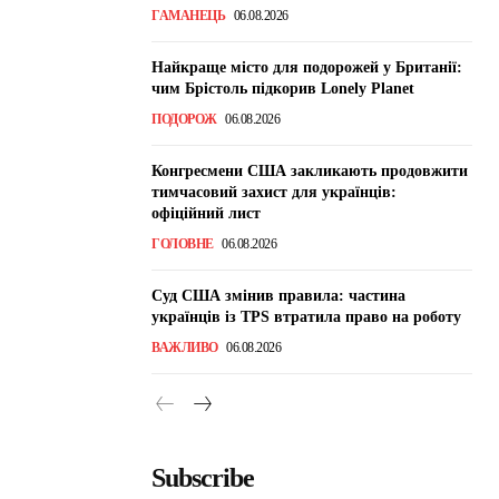
ГАМАНЕЦЬ
06.08.2026
Найкраще місто для подорожей у Британії:
чим Брістоль підкорив Lonely Planet
ПОДОРОЖ
06.08.2026
Конгресмени США закликають продовжити
тимчасовий захист для українців:
офіційний лист
ГОЛОВНЕ
06.08.2026
Суд США змінив правила: частина
українців із TPS втратила право на роботу
ВАЖЛИВО
06.08.2026
Subscribe